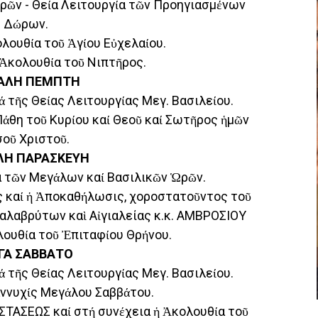
Ὡρῶν - Θεία Λειτουργία τῶν Προηγιασμένων
Δώρων.
ολουθία τοῦ Ἁγίου Εὐχελαίου.
Ἡ Ἀκολουθία τοῦ Νιπτῆρος.
ΑΛΗ ΠΕΜΠΤΗ
ά τῆς Θείας Λειτουργίας Μεγ. Βασιλείου.
 Πάθη τοῦ Κυρίου καί Θεοῦ καί Σωτῆρος ἡμῶν
σοῦ Χριστοῦ.
ΛΗ ΠΑΡΑΣΚΕΥΗ
ία τῶν Μεγάλων καί Βασιλικῶν Ὡρῶν.
ός καί ἡ Ἀποκαθήλωσις, χοροστατοῦντος τοῦ
λαβρύτων καὶ Αἰγιαλείας κ.κ. ΑΜΒΡΟΣΙΟΥ
ολουθία τοῦ Ἐπιταφίου Θρήνου.
ΓΑ ΣΑΒΒΑΤΟ
ά τῆς Θείας Λειτουργίας Μεγ. Βασιλείου.
Παννυχίς Μεγάλου Σαββάτου.
ΣΤΑΣΕΩΣ καί στή συνέχεια ἡ Ἀκολουθία τοῦ