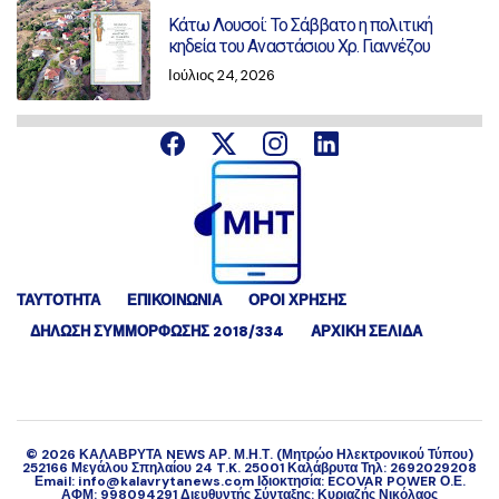
Κάτω Λουσοί: Το Σάββατο η πολιτική
κηδεία του Αναστάσιου Χρ. Γιαννέζου
Ιούλιος 24, 2026
ΤΑΥΤΟΤΗΤΑ
ΕΠΙΚΟΙΝΩΝΙΑ
ΟΡΟΙ ΧΡΗΣΗΣ
ΔΉΛΩΣΗ ΣΥΜΜΌΡΦΩΣΗΣ 2018/334
ΑΡΧΙΚΗ ΣΕΛΙΔΑ
©
2026
ΚΑΛΑΒΡΥΤΑ NEWS ΑΡ. Μ.Η.Τ. (Μητρώο Ηλεκτρονικού Τύπου)
252166 Μεγάλου Σπηλαίου 24 T.K. 25001 Καλάβρυτα Τηλ: 2692029208
Εmail: info@kalavrytanews.com Ιδιοκτησία: ECOVAR POWER Ο.Ε.
ΑΦΜ: 998094291 Διευθυντής Σύνταξης: Κυριαζής Νικόλαος