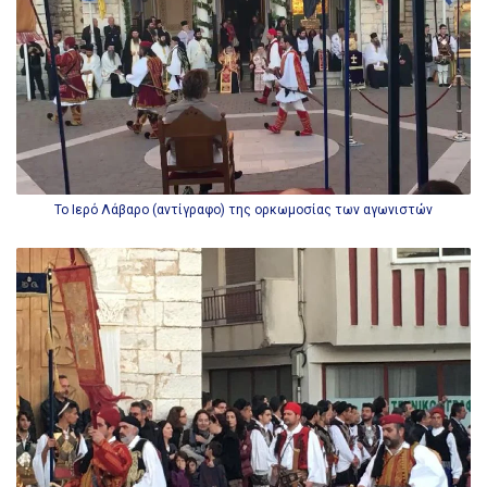
Το Ιερό Λάβαρο (αντίγραφο) της ορκωμοσίας των αγωνιστών