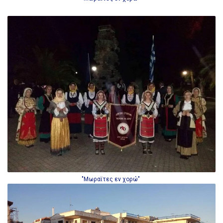
"Μωραϊτες εν χορώ"