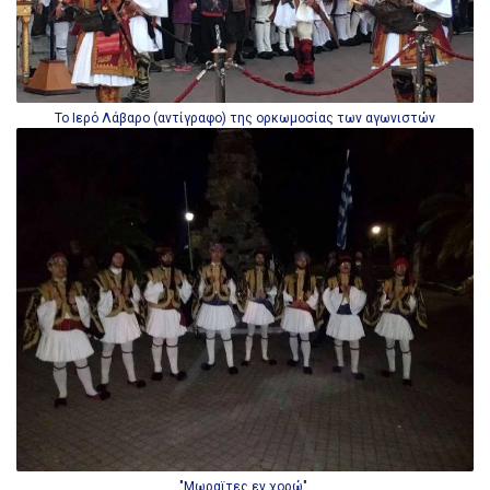
Το Ιερό Λάβαρο (αντίγραφο) της ορκωμοσίας των αγωνιστών
"Μωραϊτες εν χορώ"