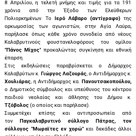
8 Απριλίου, η τελετή μνήμης και τιμής για τα 191
χρόνια από την Έξοδο των Ελεύθερων
Πολιορκημένων. Το
Ιερό Λάβαρο (αντίγραφο)
της
ορκωμοσίας των αγωνιστών, στην Αγία Λαύρα,
παρήλασε όπως κάθε χρόνο συνοδεία από νέους
Καλαβρυτινούς φουστανελοφόρους του ομίλου
"Πάνος Μίχος
" προκαλώντας συγκίνηση και εθνική
έπαρση.
Στις εκδηλώσεις παραβρίσκεται ο Δήμαρχος
Καλαβρύτων κ.
Γιώργος Λαζουράς
, ο Αντιδήμαρχος κ.
Χουλιάρας
, η Αντιδήμαρχος κα.
Πανουτσακοπούλου,
ο Δημοτικός σύμβουλος και υπεύθυνος του κέντρου
παιδιού νεολαίας και άθλησης του Δήμου κ.
Τζόβολος
(ο οποίος και παρήλασε).
Συμμετέχει επίσης και αντιπροσωπεία από
τον
Παγκαλαβρυτινό σύλλογο Πάτρας, τον
σύλλογος "Μωραϊτες εν χορώ"
και δεκάδες άλλοι