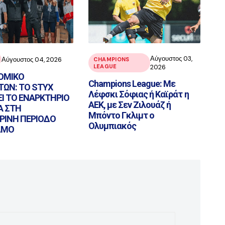
Αύγουστος 03,
Αύγουστος 04, 2026
CHAMPIONS
LEAGUE
2026
ΟΜΙΚΟ
Champions League: Με
ΩΝ: ΤΟ STYX
Λέφσκι Σόφιας ή Καϊράτ η
ΕΙ ΤΟ ΕΝΑΡΚΤΗΡΙΟ
ΑΕΚ, με Σεν Ζιλουάζ ή
Α ΣΤΗ
Μπόντο Γκλιμτ ο
ΡΙΝΗ ΠΕΡΙΟΔΟ
Ολυμπιακός
ΛΜΟ