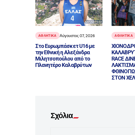
Αύγουστος 07, 2026
ΑΘΛΗΤΙΚΑ
ΑΘΛΗΤΙΚΑ
Στο Ευρωμπάσκετ U16 με
ΧΙΟΝΟΔΡ
την Εθνική η Αλεξάνδρα
ΚΑΛΑΒΡΥΤ
Μιλητσοπούλου από το
RACE ΔΙΝ
Πλανητέρο Καλαβρύτων
ΛΑΚΤΙΣΜ
ΦΘΙΝΟΠΩ
ΣΤΟΝ ΧΕ
Σχόλια