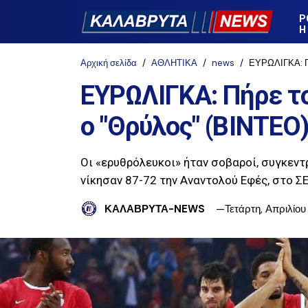
Ρ
Η
Αρχική σελίδα
ΑΘΛΗΤΙΚΑ
news
ΕΥΡΩΛΙΓΚΑ: Πή
ΕΥΡΩΛΙΓΚΑ: Πήρε τ
ο "Θρύλος" (ΒΙΝΤΕΟ
Οι «ερυθρόλευκοι» ήταν σοβαροί, συγκεντ
νίκησαν 87-72 την Αναντολού Εφές, στο ΣΕ
ΚΑΛΑΒΡΥΤΑ-NEWS
Τετάρτη, Απριλίου 