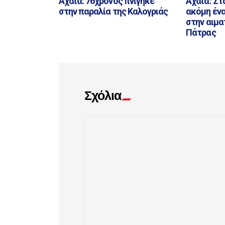
Αχαΐα: 76χρονος πνίγηκε
Αχαΐα: Στ
στην παραλία της Καλογριάς
ακόμη έν
στην αιμα
Πάτρας
Σχόλια