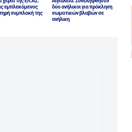
α χέρια της ΕΛ.ΑΣ.
Αιγιάλεια: Συνελήφθησαν
ας εμπλεκόμενος
δύο ανήλικοι για πρόκληση
τηρή συμπλοκή της
σωματικών βλαβών σε
ανήλικη