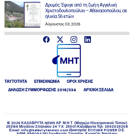
Δρυμός: Έφυγε από τη ζωή η Αγγελική
Χριστοδουλοπούλου – Αθανασοπούλου, σε
ηλικία 56 ετών
Αύγουστος 03, 2026
ΤΑΥΤΟΤΗΤΑ
ΕΠΙΚΟΙΝΩΝΙΑ
ΟΡΟΙ ΧΡΗΣΗΣ
ΔΉΛΩΣΗ ΣΥΜΜΌΡΦΩΣΗΣ 2018/334
ΑΡΧΙΚΗ ΣΕΛΙΔΑ
©
2026
ΚΑΛΑΒΡΥΤΑ NEWS ΑΡ. Μ.Η.Τ. (Μητρώο Ηλεκτρονικού Τύπου)
252166 Μεγάλου Σπηλαίου 24 T.K. 25001 Καλάβρυτα Τηλ: 2692029208
Εmail: info@kalavrytanews.com Ιδιοκτησία: ECOVAR POWER Ο.Ε.
ΑΦΜ: 998094291 Διευθυντής Σύνταξης: Κυριαζής Νικόλαος