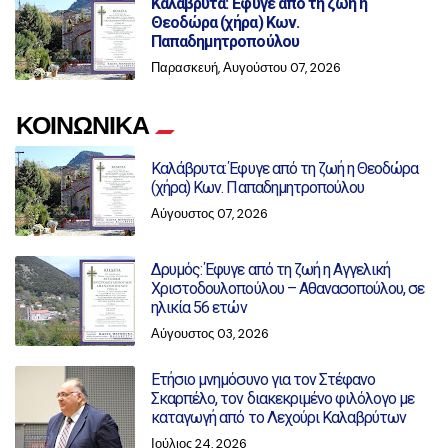
Καλάβρυτα: Έφυγε από τη ζωή η
Θεοδώρα (χήρα) Κων.
Παπαδημητροπούλου
Παρασκευή, Αυγούστου 07, 2026
ΚΟΙΝΩΝΙΚΑ
Καλάβρυτα: Έφυγε από τη ζωή η Θεοδώρα
(χήρα) Κων. Παπαδημητροπούλου
Αύγουστος 07, 2026
Δρυμός: Έφυγε από τη ζωή η Αγγελική
Χριστοδουλοπούλου – Αθανασοπούλου, σε
ηλικία 56 ετών
Αύγουστος 03, 2026
Ετήσιο μνημόσυνο για τον Στέφανο
Σκαρπέλο, τον διακεκριμένο φιλόλογο με
καταγωγή από το Λεχούρι Καλαβρύτων
Ιούλιος 24, 2026