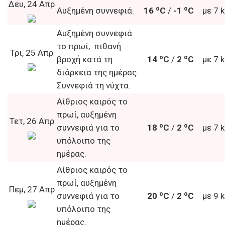
Δευ, 24 Απρ
o
o
Αυξημένη συννεφιά.
16
C
/
-1
C
με 7 
Αυξημένη συννεφιά
το πρωί, πιθανή
Τρι, 25 Απρ
o
o
βροχή κατά τη
14
C
/
2
C
με 7 
διάρκεια της ημέρας.
Συννεφιά τη νύχτα.
Αίθριος καιρός το
πρωί, αυξημένη
Τετ, 26 Απρ
o
o
συννεφιά για το
18
C
/
2
C
με 7 
υπόλοιπο της
ημέρας.
Αίθριος καιρός το
πρωί, αυξημένη
Πεμ, 27 Απρ
o
o
συννεφιά για το
20
C
/
2
C
με 9 
υπόλοιπο της
ημέρας.