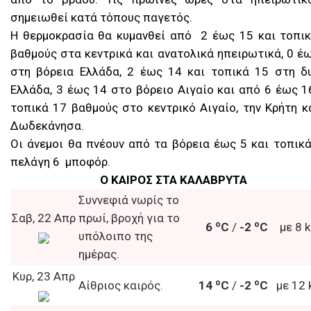
σημειωθεί κατά τόπους παγετός.
Η θερμοκρασία θα κυμανθεί από 2 έως 15 και τοπι
βαθμούς στα κεντρικά και ανατολικά ηπειρωτικά, 0 έ
στη βόρεια Ελλάδα, 2 έως 14 και τοπικά 15 στη δ
Ελλάδα, 3 έως 14 στο βόρειο Αιγαίο και από 6 έως 1
τοπικά 17 βαθμούς στο κεντρικό Αιγαίο, την Κρήτη κ
Δωδεκάνησα.
Οι άνεμοι θα πνέουν από τα βόρεια έως 5 και τοπικ
πελάγη 6 μποφόρ.
Ο ΚΑΙΡΟΣ ΣΤΑ ΚΑΛΑΒΡΥΤΑ
Συννεφιά νωρίς το
Σαβ, 22 Απρ
πρωί, βροχή για το
o
o
6
C
/
-2
C
με 8 
υπόλοιπο της
ημέρας.
Κυρ, 23 Απρ
o
o
Αίθριος καιρός.
14
C
/
-2
C
με 12 