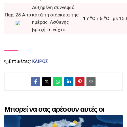
Αυξημένη συννεφιά
Παρ, 28 Απρ
κατά τη διάρκεια της
o
o
17
C
/
5
C
με 15 
ημέρας. Ασθενής
βροχή τη νύχτα.
Εττικέτες:
ΚΑΙΡΟΣ
Μπορεί να σας αρέσουν αυτές οι
αναρτήσεις