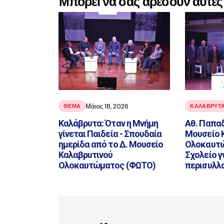
Μπορεί να σας αρέσουν αυτές 
Μάιος 18, 2026
ΘΕΜΑ
ΚΑΛΑΒΡΥΤ
Καλάβρυτα: Όταν η Μνήμη
Αθ. Παπα
γίνεται Παιδεία - Σπουδαία
Μουσείο 
ημερίδα από το Δ. Μουσείο
Ολοκαυτώ
Καλαβρυτινού
Σχολείο γ
Ολοκαυτώματος (ΦΩΤΟ)
περισυλλ