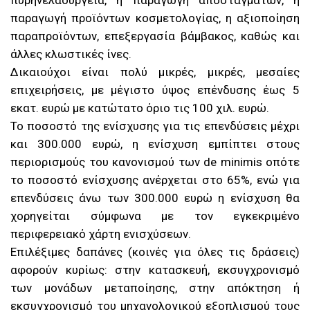
πυρηνελαουργεία, η παραγωγή αποσταγμάτων, η
παραγωγή προϊόντων κοσμετολογίας, η αξιοποίηση
παραπροϊόντων, επεξεργασία βάμβακος, καθώς και
άλλες κλωστικές ίνες.
Δικαιούχοι είναι πολύ μικρές, μικρές, μεσαίες
επιχειρήσεις, με μέγιστο ύψος επένδυσης έως 5
εκατ. ευρώ με κατώτατο όριο τις 100 χιλ. ευρώ.
Το ποσοστό της ενίσχυσης για τις επενδύσεις μέχρι
και 300.000 ευρώ, η ενίσχυση εμπίπτει στους
περιορισμούς του κανονισμού των de minimis οπότε
το ποσοστό ενίσχυσης ανέρχεται στο 65%, ενώ για
επενδύσεις άνω των 300.000 ευρώ η ενίσχυση θα
χορηγείται σύμφωνα με τον εγκεκριμένο
περιφερειακό χάρτη ενισχύσεων.
Επιλέξιμες δαπάνες (κοινές για όλες τις δράσεις)
αφορούν κυρίως: στην κατασκευή, εκσυγχρονισμό
των μονάδων μεταποίησης, στην απόκτηση ή
εκσυγχρονισμό του μηχανολογικού εξοπλισμού τους