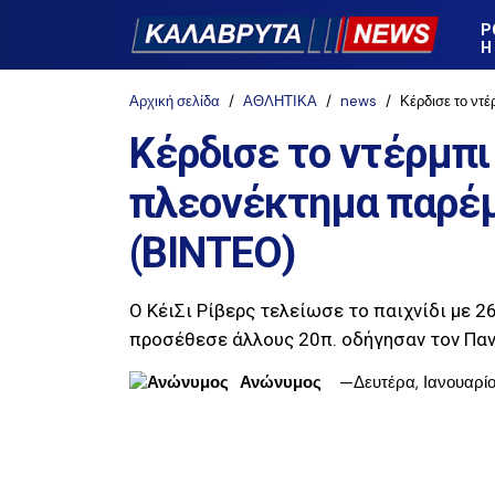
Ρ
Η
Αρχική σελίδα
ΑΘΛΗΤΙΚΑ
news
Κέρδισε το ντ
Κέρδισε το ντέρμπι
πλεονέκτημα παρέμ
(ΒΙΝΤΕΟ)
Ο ΚέιΣι Ρίβερς τελείωσε το παιχνίδι με 26
προσέθεσε άλλους 20π. οδήγησαν τον Πανα
Ανώνυμος
Δευτέρα, Ιανουαρί