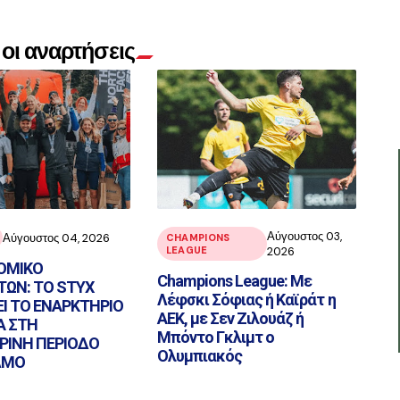
οι αναρτήσεις
Αύγουστος 03,
Αύγουστος 04, 2026
CHAMPIONS
LEAGUE
2026
ΟΜΙΚΟ
Champions League: Με
ΩΝ: ΤΟ STYX
Λέφσκι Σόφιας ή Καϊράτ η
ΕΙ ΤΟ ΕΝΑΡΚΤΗΡΙΟ
ΑΕΚ, με Σεν Ζιλουάζ ή
Α ΣΤΗ
Μπόντο Γκλιμτ ο
ΡΙΝΗ ΠΕΡΙΟΔΟ
Ολυμπιακός
ΛΜΟ