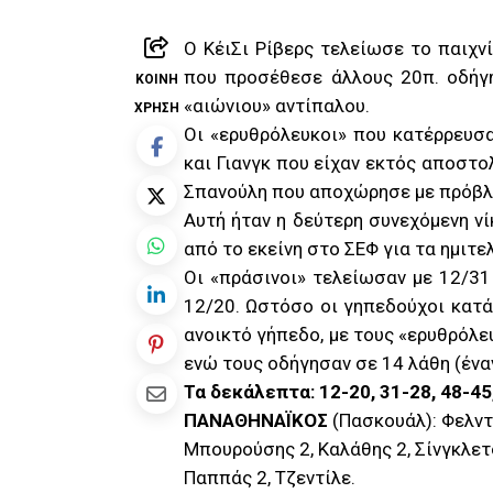
Ο ΚέιΣι Ρίβερς τελείωσε το παιχνί
που προσέθεσε άλλους 20π. οδήγη
ΚΟΙΝΉ
«αιώνιου» αντίπαλου.
ΧΡΉΣΗ
Οι «ερυθρόλευκοι» που κατέρρευσ
και Γιανγκ που είχαν εκτός αποστο
Σπανούλη που αποχώρησε με πρόβλ
Αυτή ήταν η δεύτερη συνεχόμενη ν
από το εκείνη στο ΣΕΦ για τα ημιτε
Οι «πράσινοι» τελείωσαν με 12/31 
12/20. Ωστόσο οι γηπεδούχοι κατά
ανοικτό γήπεδο, με τους «ερυθρόλε
ενώ τους οδήγησαν σε 14 λάθη (έναν
Τα δεκάλεπτα: 12-20, 31-28, 48-45
ΠΑΝΑΘΗΝΑΪΚΟΣ
(Πασκουάλ): Φελντ
Μπουρούσης 2, Καλάθης 2, Σίνγκλετον
Παππάς 2, Τζεντίλε.