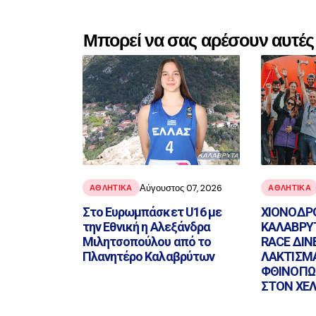
Μπορεί να σας αρέσουν αυτές 
Αύγουστος 07, 2026
ΑΘΛΗΤΙΚΑ
ΑΘΛΗΤΙΚΑ
Στο Ευρωμπάσκετ U16 με
ΧΙΟΝΟΔΡ
την Εθνική η Αλεξάνδρα
ΚΑΛΑΒΡΥΤ
Μιλητσοπούλου από το
RACE ΔΙΝ
Πλανητέρο Καλαβρύτων
ΛΑΚΤΙΣΜ
ΦΘΙΝΟΠΩ
ΣΤΟΝ ΧΕ