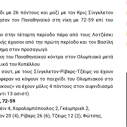
δι με 26 πόντους και μαζί με τον Κρις Σίνγκλετον
σαν τον Παναθηναϊκό στη νίκη με 72-59 επί του
αν στην τέταρτη περίοδο πέρα από τους Λοτζέσκι
λής έχασαν από την πρώτη περίοδο και τον Βασίλη
ημα στον προσαγωγό.
ίκη του Παναθηναϊκού κόντρα στον Ολυμπιακό μετά
λικά του Κυπέλλου.
σουτ, με τους Σίνγκλετον-Ρίβερς-Τζέιμς να έχουν
φεραν να κόψουν το παιχνίδι του Ολυμπιακού στο
υκους» να έχουν μόλις 4 πόντους στον αιφνιδιασμό
τι 13 ασιστ).
, 72-59
έιν 4, Χαραλαμπόπουλος 2, Γκέιμπριελ 2,
 20 (4), Ρίβερς 26 (6), Τζέιμς 12 (2), Φώτσης,