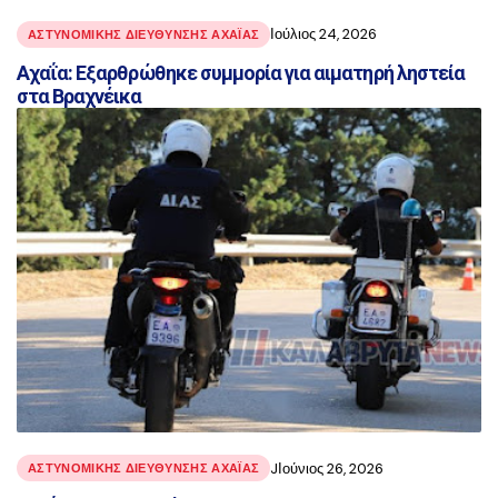
Ιούλιος 24, 2026
ΑΣΤΥΝΟΜΙΚΉΣ ΔΙΕΎΘΥΝΣΗΣ ΑΧΑΪ́ΑΣ
Αχαΐα: Εξαρθρώθηκε συμμορία για αιματηρή ληστεία
στα Βραχνέικα
JΙούνιος 26, 2026
ΑΣΤΥΝΟΜΙΚΉΣ ΔΙΕΎΘΥΝΣΗΣ ΑΧΑΪ́ΑΣ