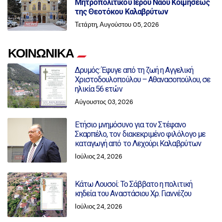
Μητροπολιτικού Ιερού Ναού Κοιμήσεως
της Θεοτόκου Καλαβρύτων
Τετάρτη, Αυγούστου 05, 2026
ΚΟΙΝΩΝΙΚΑ
Δρυμός: Έφυγε από τη ζωή η Αγγελική
Χριστοδουλοπούλου – Αθανασοπούλου, σε
ηλικία 56 ετών
Αύγουστος 03, 2026
Ετήσιο μνημόσυνο για τον Στέφανο
Σκαρπέλο, τον διακεκριμένο φιλόλογο με
καταγωγή από το Λεχούρι Καλαβρύτων
Ιούλιος 24, 2026
Κάτω Λουσοί: Το Σάββατο η πολιτική
κηδεία του Αναστάσιου Χρ. Γιαννέζου
Ιούλιος 24, 2026