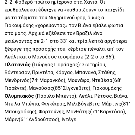
2-2. Φοβερό πρώτο ημίχρονο στα Χανιά. Οι
ερυθρόλευκοι έδειχνε να «καθαρίζουν» το παιχνίδι
με τα τέρματα του Νιγηριανού φορ, όμως ο
Γιακουμάκης «χορεύοντας» τον Βιάνα έβαλε φωτιά
στο ματς. Αρχικά εξέθεσε τον Βραζιλιάνο
μειώνοντας σε 2-1 στο 33΄ και τρία λεπτά αργότερα
ξέφυγε της προσοχής του, κέρδισε πέναλτι απ’ τον
Λεάλι και ο Μανούσος ισοφάρισε (2-2 στο 36’).
Πλατανιάς
(Γιώργος Παράσχος): Σωτηρίου,
Βάντερσον, Πριντέτα, Κάργας, Μπανανά, Στάθης,
Μενδρινός(74’ Μαραγκός), Μουνάφο, Ντεβέσα(68’
Γιορέντε), Μανούσος(85’ Σίγκνεβιτς), Γιακουμάκης
Ολυμπιακός
(Πάουλο Μπέντο): Λεάλι, Ρέτσος, Βιάνα,
Ντε λα Μπέγια, Φιγκέιρας, Μιλιβόγεβιτς, Μάρτινς(81’
Μπουχαάκης), Φορτούνης, Μανθάτης(71’ Καρντόσο),
Μάριν(61’ Ανδρούτσος), Ιντέγε