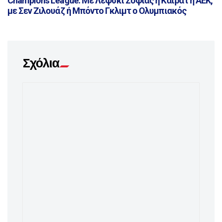
Champions League: Με Λέφσκι Σόφιας ή Καϊράτ η ΑΕΚ,
με Σεν Ζιλουάζ ή Μπόντο Γκλιμτ ο Ολυμπιακός
Σχόλια