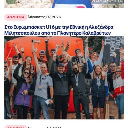
Αύγουστος 07, 2026
ΑΘΛΗΤΙΚΑ
Στο Ευρωμπάσκετ U16 με την Εθνική η Αλεξάνδρα
Μιλητσοπούλου από το Πλανητέρο Καλαβρύτων