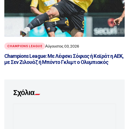
Αύγουστος 03, 2026
CHAMPIONS LEAGUE
Champions League: Με Λέφσκι Σόφιας ή Καϊράτ η ΑΕΚ,
με Σεν Ζιλουάζ ή Μπόντο Γκλιμτ ο Ολυμπιακός
Σχόλια