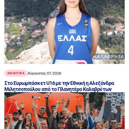
Αύγουστος 07, 2026
ΑΘΛΗΤΙΚΑ
Στο Ευρωμπάσκετ U16 με την Εθνική η Αλεξάνδρα
Μιλητσοπούλου από το Πλανητέρο Καλαβρύτων