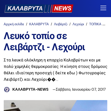
Αρχική σελίδα
ΚΑΛΑΒΡΥΤΑ
Λειβάρτζι
Λεχούρι
ΤΟΠΙΚΑ
Λευ
Λευκό τοπίο σε
Λειβάρτζι - Λεχούρι
Στα λευκά ολόκληρη η επαρχία Καλαβρύτων και με
πολύ χαμηλές θερμοκρασίες. Η κίνηση στους δρόμους
θέλει ιδιαίτερη προσοχή ( δείτε εδω ) Φωτογραφίες
Λειβάρτζι και Λεχούρι��…
ΚΑΛΑΒΡΥΤΑ-NEWS
Σάββατο, Ιανουαρίου 07, 2017