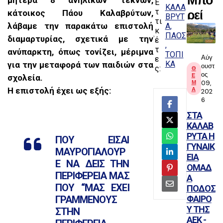
Μπο
μητέρα 8 ανήλικων τέκνων,
Ε
ΚΑΛΑ
τ
ρεί
κάτοικος Πάου Καλαβρύτων,
ΒΡΥΤ
τι
λάβαμε την παρακάτω επιστολή
Α
να
κ
ΠΑΟΣ
διαμαρτυρίας, σχετικά με την
έ
σας
τ
ανύπαρκτη, όπως τονίζει, μέριμνα
ΤΟΠΙ
αρέσ
Αύγ
ε
ΚΑ
για την μεταφορά των παιδιών στα
ουστ
ς:
Θ
ουν
ος
Ε
σχολεία.
Μ
09,
αυτέ
Α
Η επιστολή έχει ως εξής:
202
6
ς οι
ΣΤΑ
αναρ
ΚΑΛΑΒ
τήσε
ΡΥΤΑ Η
ΠΟΥ ΕΙΣΑΙ
ΓΥΝΑΙΚ
ις
ΜΑΥΡΟΓΙΑΛΟΥΡ
ΕΙΑ
Ε ΝΑ ΔΕΙΣ ΤΗΝ
ΟΜΑΔ
ΠΕΡΙΦΕΡΕΙΑ ΜΑΣ
Α
ΠΟΥ ‘‘ΜΑΣ ΕΧΕΙ
ΠΟΔΟΣ
ΦΑΙΡΟ
ΓΡΑΜΜΕΝΟΥΣ
Υ ΤΗΣ
ΣΤΗΝ
ΑΕΚ -