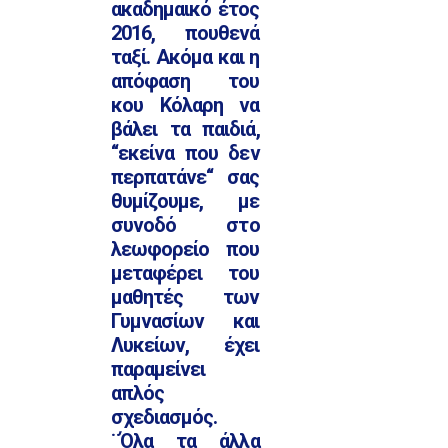
ακαδημαικό έτος
2016, πουθενά
ταξί. Ακόμα και η
απόφαση του
κου Κόλαρη να
βάλει τα παιδιά,
‘‘εκείνα που δεν
περπατάνε‘‘ σας
θυμίζουμε, με
συνοδό στο
λεωφορείο που
μεταφέρει του
μαθητές των
Γυμνασίων και
Λυκείων, έχει
παραμείνει
απλός
σχεδιασμός.
¨Όλα τα άλλα