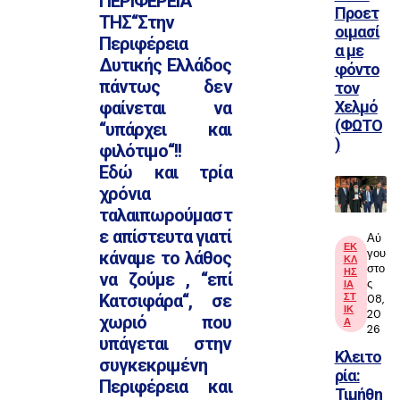
ΠΕΡΙΦΕΡΕΙΑ
Προετ
ΤΗΣ‘‘Στην
οιμασί
Περιφέρεια
α με
Δυτικής Ελλάδος
φόντο
πάντως δεν
τον
Χελμό
φαίνεται να
(ΦΩΤΟ
‘‘υπάρχει και
)
φιλότιμο‘‘!!
Εδώ και τρία
χρόνια
ταλαιπωρούμαστ
ε απίστευτα γιατί
Αύ
ΕΚ
γου
κάναμε το λάθος
ΚΛ
στο
ΗΣ
να ζούμε , ‘‘επί
ς
ΙΑ
ΣΤ
Κατσιφάρα‘‘, σε
08,
ΙΚ
20
χωριό που
Α
26
υπάγεται στην
Κλειτο
συγκεκριμένη
ρία:
Περιφέρεια και
Τιμήθη