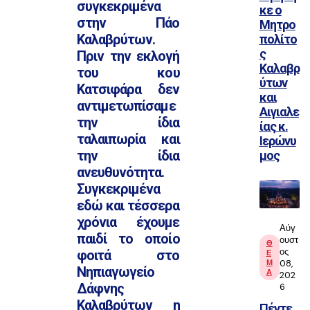
συγκεκριμένα
κε ο
στην Πάο
Μητρο
Καλαβρύτων.
πολίτο
ς
Πριν την εκλογή
Καλαβρ
του κου
ύτων
Κατσιφάρα δεν
και
αντιμετωπίσαμε
Αιγιαλε
την ίδια
ίας κ.
ταλαιπωρία και
Ιερώνυ
την ίδια
μος
ανευθυνότητα.
Συγκεκριμένα
εδώ και τέσσερα
χρόνια έχουμε
Αύγ
παιδί το οποίο
ουστ
Θ
ος
φοιτά στο
Ε
Μ
08,
Νηπιαγωγείο
Α
202
Δάφνης
6
Καλαβρύτων η
Πέντε