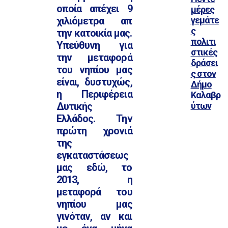
οποία απέχει 9
μέρες
γεμάτε
χιλιόμετρα απ
ς
την κατοικία μας.
πολιτι
Υπεύθυνη για
στικές
την μεταφορά
δράσει
του νηπίου μας
ς στον
είναι, δυστυχώς,
Δήμο
η Περιφέρεια
Καλαβρ
ύτων
Δυτικής
Ελλάδος. Την
πρώτη χρονιά
της
εγκαταστάσεως
μας εδώ, το
2013, η
μεταφορά του
νηπίου μας
γινόταν, αν και