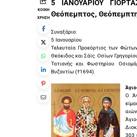
5 ΙΑΝΟΥΑΡΙΟΥ ΓΙΟΡΤΑ
ΚΟΙΝΉ
Θεόπεμπτος, Θεόπεμπτη
ΧΡΉΣΗ
Συναξάριο:
5 Ιανουαρίου
Τελευταία Προεόρτιος των Φώτων
Θεόειδος και Σάϊς. Οσίων Γρηγορίου
Τατιανής και Φωστηρίου. Οσιομ
Βυζαντίω (†1694).
Άγιο
Ο Ά
είμα
αιών
Άγιο
Διοκ
303 