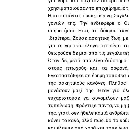
για γάμο και άρχισαν διακριτικά 
χρησιμοποιούσαν το επιχείρημα, ότ
Η κατά πάντα, όμως, άψογη Συγκλ
γονιών της. Την ενδιέφερε ο Ο
υπηρετήσει. Έτσι, τα δάκρυα τω
ιδιαίτερα. Ζούσε ασκητική ζωή, με
για τη νηστεία έλεγε, ότι είναι τ
θεωρούσε δε μια, από τις μεγαλύτε
Όταν δε, μετά από λίγο διάστημα 
στους πτωχούς και τα ορφανά 
Εγκαταστάθηκε σε έρημη τοποθεσία
της ασκητικούς κανόνες. Πλήθος
μονάσουν μαζί της. Ήταν για όλ
ευχαριστούσε να συνομιλούν μα
ταπείνωση. Φρόντιζε πάντα, να μη 
της, γιατί δεν ήθελε καμιά ανθρώπ
κάνει το καλό, αλλά πώς, θα το κρύ
και έλαμπε από χαρά και ταπείνωση