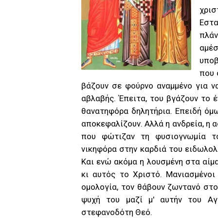
χρισ
Εστα
πλάν
αμέσ
υποβ
που 
βάζουν σε φούρνο αναμμένο για να
αβλαβής. Έπειτα, του βγάζουν το έ
θανατηφόρα δηλητήρια. Επειδή όμ
αποκεφαλίζουν. Αλλά η ανδρεία, η α
που φώτιζαν τη φυσιογνωμία το
νικηφόρα στην καρδιά του ειδωλο
Και ενώ ακόμα η λουσμένη στα αίμ
κι αυτός το Χριστό. Μανιασμένο
ομολογία, τον θάβουν ζωντανό στο
ψυχή του μαζί μ' αυτήν του Αγ
στεφανοδότη Θεό.