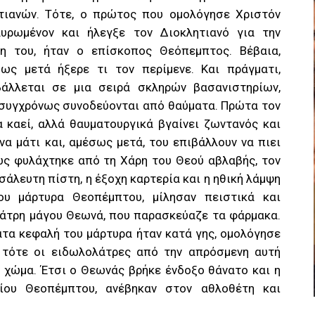
τιανών. Τότε, ο πρώτος που ομολόγησε Χριστόν
υρωμένον και ήλεγξε τον Διοκλητιανό για την
η του, ήταν ο επίσκοπος Θεόπεμπτος. Βέβαια,
ως μετά ήξερε τι τον περίμενε. Και πράγματι,
άλλεται σε μια σειρά σκληρών βασανιστηρίων,
συγχρόνως συνοδεύονται από θαύματα. Πρώτα τον
 καεί, αλλά θαυματουργικά βγαίνει ζωντανός και
να μάτι και, αμέσως μετά, του επιβάλλουν να πιει
ως φυλάχτηκε από τη Χάρη του Θεού αβλαβής, τον
σάλευτη πίστη, η έξοχη καρτερία και η ηθική λάμψη
υ μάρτυρα Θεοπέμπτου, μίλησαν πειστικά και
λάτρη μάγου Θεωνά, που παρασκεύαζε τα φάρμακα.
ατα κεφαλή του μάρτυρα ήταν κατά γης, ομολόγησε
ι τότε οι ειδωλολάτρες από την απρόσμενη αυτή
 χώμα. Έτσι ο Θεωνάς βρήκε ένδοξο θάνατο και η
ίου Θεοπέμπτου, ανέβηκαν στον αθλοθέτη και