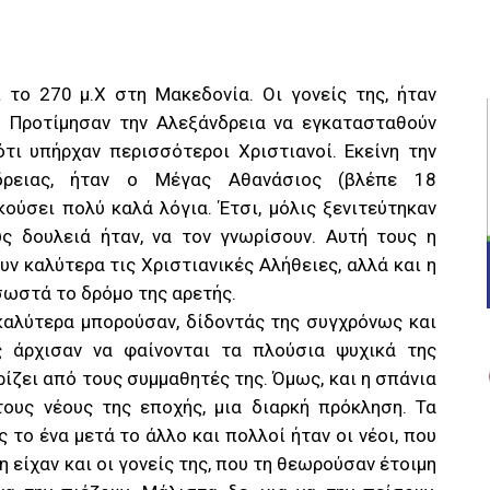
 το 270 μ.Χ στη Μακεδονία. Οι γονείς της, ήταν
ί. Προτίμησαν την Αλεξάνδρεια να εγκατασταθούν
 ότι υπήρχαν περισσότεροι Χριστιανοί. Εκείνη την
δρειας, ήταν ο Μέγας Αθανάσιος (βλέπε 18
ακούσει πολύ καλά λόγια. Έτσι, μόλις ξενιτεύτηκαν
ς δουλειά ήταν, να τον γνωρίσουν. Αυτή τους η
ν καλύτερα τις Χριστιανικές Αλήθειες, αλλά και η
 σωστά το δρόμο της αρετής.
αλύτερα μπορούσαν, δίδοντάς της συγχρόνως και
ς άρχισαν να φαίνονται τα πλούσια ψυχικά της
ρίζει από τους συμμαθητές της. Όμως, και η σπάνια
τους νέους της εποχής, μια διαρκή πρόκληση. Τα
 το ένα μετά το άλλο και πολλοί ήταν οι νέοι, που
η είχαν και οι γονείς της, που τη θεωρούσαν έτοιμη