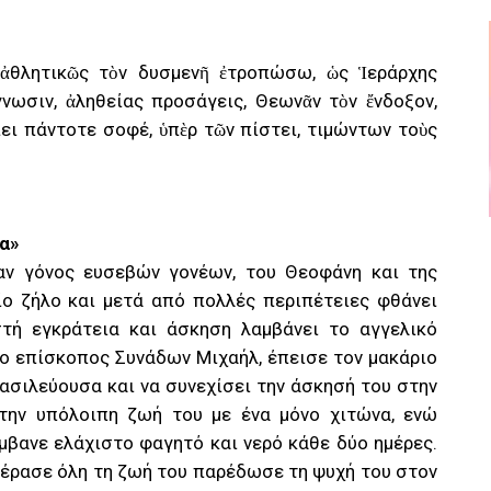
ἀθλητικῶς τὸν δυσμενῆ ἐτροπώσω, ὡς Ἱεράρχης
νωσιν, ἀληθείας προσάγεις, Θεωνᾶν τὸν ἔνδοξον,
ει πάντοτε σοφέ, ὑπὲρ τῶν πίστει, τιμώντων τοὺς
τα»
ταν γόνος ευσεβών γονέων, του Θεοφάνη και της
ίο ζήλο και μετά από πολλές περιπέτειες φθάνει
ή εγκράτεια και άσκηση λαμβάνει το αγγελικό
ο επίσκοπος Συνάδων Μιχαήλ, έπεισε τον μακάριο
ασιλεύουσα και να συνεχίσει την άσκησή του στην
 την υπόλοιπη ζωή του με ένα μόνο χιτώνα, ενώ
μβανε ελάχιστο φαγητό και νερό κάθε δύο ημέρες.
έρασε όλη τη ζωή του παρέδωσε τη ψυχή του στον