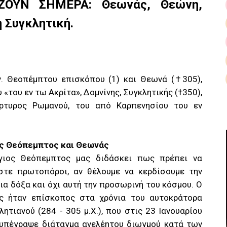
ΖΟΥΝ ΣΗΜΕΡΑ: Θεωνάς, Θεώνη,
 Συγκλητική.
. Θεοπέμπτου επισκόπου (1) και Θεωνά (†305),
 «του εν τω Ακρίτα», Δομνίνης, Συγκλητικής (†350),
άρτυρος Ρωμανού, του από Καρπενησίου του εν
ς Θεόπεμπτος και Θεωνάς
γιος Θεόπεμπτος μας διδάσκει πως πρέπει να
στε πρωτοπόροι, αν θέλουμε να κερδίσουμε την
ια δόξα και όχι αυτή την προσωρινή του κόσμου. Ο
ς ήταν επίσκοπος στα χρόνια του αυτοκράτορα
λητιανού (284 - 305 μ.Χ.), που στις 23 Ιανουαρίου
υπέγραψε διάταγμα ανελέητου διωγμού κατά των