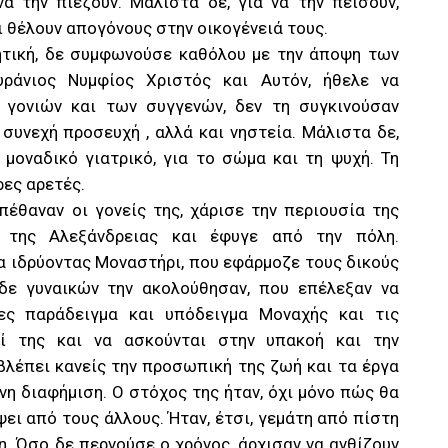
να την πιέζουν. Μάλιστα δε, για να την πείσουν,
ι θέλουν απογόνους στην οικογένειά τους.
ητική, δε συμφωνούσε καθόλου με την άποψη των
υράνιος Νυμφίος Χριστός και Αυτόν, ήθελε να
ν γονιών και των συγγενών, δεν τη συγκινούσαν
 συνεχή προσευχή , αλλά και νηστεία. Μάλιστα δε,
ο μοναδικό γιατρικό, για το σώμα και τη ψυχή. Τη
ρες αρετές.
πέθαναν οι γονείς της, χάρισε την περιουσία της
της Αλεξάνδρειας και έφυγε από την πόλη.
 ιδρύοντας Μοναστήρι, που εφάρμοζε τους δικούς
 δε γυναικών την ακολούθησαν, που επέλεξαν να
ες παράδειγμα και υπόδειγμα Μοναχής και τις
ζί της και να ασκούνται στην υπακοή και την
βλέπει κανείς την προσωπική της ζωή και τα έργα
ινη διαφήμιση. Ο στόχος της ήταν, όχι μόνο πώς θα
ψει από τους άλλους. Ήταν, έτσι, γεμάτη από πίστη
. Όσο δε περνούσε ο χρόνος, άρχισαν να ανθίζουν