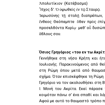
Ἀπολυτίκιον (Κατέβασμα)
Ἦχος δ'. Ὁ ὑψωθεὶς ἐν τῷ Σταυρῷ.
Ἱερωσύνης τῇ στολῇ διαπρέπων, 
ἔνθεος Θεόπεμπτε· ὅθεν πρὸς ἐπίγ
προσελθόντα Κυρίῳ· μεθ’ οὗ δυσώπ
ἄθλους σου.
Όσιος Γρηγόριος «του εν τω Ακρί
Γεννήθηκε στη νήσο Κρήτη και ή
Ιουλιανής. Παρακινούμενος από θε
στη Ρώμη όπου μετά από θαυμαστ
σχήμα. Όταν επισκέφθηκε τη Ρώμη 
Γρηγόριο να τον ακολουθήσει στη Β
Ι. Μονή του Ακρίτα. Εκεί πέρασε
κοιμόταν πάνω σ’ ένα σπαθί και λά
Αφού με αυτό το θαυμαστό τρόπο π