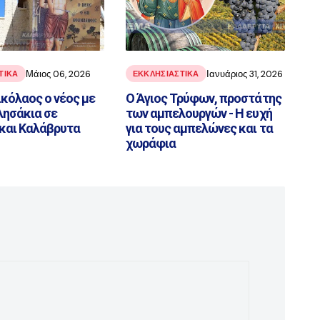
Μάιος 06, 2026
Ιανυάριος 31, 2026
ΤΙΚΑ
ΕΚΚΛΗΣΙΑΣΤΙΚΑ
ικόλαος ο νέος με
Ο Άγιος Τρύφων, προστάτης
λησάκια σε
των αμπελουργών - Η ευχή
 και Καλάβρυτα
για τους αμπελώνες και τα
χωράφια