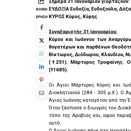
Σήμερα 31 Ιανουαρίου γιορτάζουν:
ΕΥΔΟΞΙΑ Ευδοξία, Ευδοξούλα, Δόξα
ΚΟΙΝΉ
ΚΥΡΟΣ Κύρος, Κύρης
ΧΡΉΣΗ
Συναξαριστής 31 Ιανουαρίου:
Κύρου και Ιωάννου των Αναργύρ
θυγατέρων και παρθένων Θεοδότης
Βίκτωρος, Διόδωρου, Κλαυδίου, Ν
(†251). Μάρτυρος Τρυφαίνης. Ο
(†1685).
Οι Άγιοι Μάρτυρες Κύρος και Ιω
Διοκλητιανού (284 - 305 μ.Χ.). Ο 
Άγιος Ιωάννης καταγόταν από την 
Όταν ξέσπασε ο διωγμός του Διοκλ
τόπο της Αραβίας και, αφού περιε
αυτό.
Ο Άγιος Ιωάννης πήγε στα Ιεροσόλυ