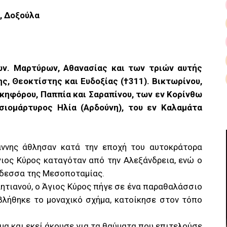
, Δοξούλα
ων. Μαρτύρων, Αθανασίας και των τριών αυτής
, Θεοκτίστης και Ευδοξίας (†311). Βικτωρίνου,
ικηφόρου, Παππία και Σαραπίνου, των εν Κορίνθω
σιομάρτυρος Ηλία (Αρδούνη), του εν Καλαμάτα
άννης άθλησαν κατά την εποχή του αυτοκράτορα
Άγιος Κύρος καταγόταν από την Αλεξάνδρεια, ενώ ο
Έδεσσα της Μεσοποταμίας.
ητιανού, ο Άγιος Κύρος πήγε σε ένα παραθαλάσσιο
βλήθηκε το μοναχικό σχήμα, κατοίκησε στον τόπο
μα και εκεί άκουσε για τα θαύματα που επιτελούσε