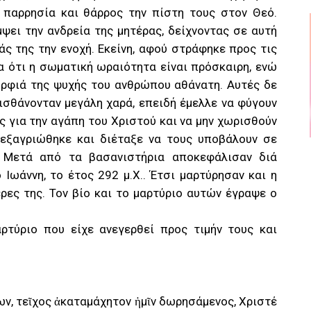
ε παρρησία και θάρρος την πίστη τους στον Θεό.
ψει την ανδρεία της μητέρας, δείχνοντας σε αυτή
άς της την ενοχή. Εκείνη, αφού στράφηκε προς τις
α ότι η σωματική ωραιότητα είναι πρόσκαιρη, ενώ
ορφιά της ψυχής του ανθρώπου αθάνατη. Αυτές δε
ισθάνονταν μεγάλη χαρά, επειδή έμελλε να φύγουν
ς για την αγάπη του Χριστού και να μην χωρισθούν
 εξαγριώθηκε και διέταξε να τους υποβάλουν σε
. Μετά από τα βασανιστήρια αποκεφάλισαν διά
 Ιωάννη, το έτος 292 μ.Χ.. Έτσι μαρτύρησαν και η
ρες της. Τον βίο και το μαρτύριο αυτών έγραψε ο
ρτύριο που είχε ανεγερθεί προς τιμήν τους και
ν, τεῖχος ἀκαταμάχητον ἡμῖν δωρησάμενος, Χριστέ