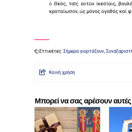
ὁ Θεός, ταῖς αὐτῶν ἱκεσίαις, βου
κραταίωσον, ὡς μόνος ἀγαθός καί 
Εττικέτες:
Σήμερα γιορτάζουν
Συναξαριστ
Κοινή χρήση
Μπορεί να σας αρέσουν αυτές 