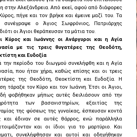
βη στην Αλεξάνδρεια. Από εκεί, αφού από διάφορες
ύρος, πήγε και τον βρήκε και έμεινε μαζί του. Τα
 συνέγραψε ο Άγιος Σωφρόνιος, Πατριάρχης
διότι οι Άγιοι θεράπευσαν τα μάτια του.
οι Κύρος και Ιωάννης οι Ανάργυροι και η Αγία
νασία με τις τρεις θυγατέρες της Θεοδότη,
κτίστη και Ευδοξία
ά την περίοδο του διωγμού συνελήφθη και η Αγία
ασία, που ήταν χήρα, καθώς επίσης και οι τρεις
ατέρες της Θεοδότη, Θεοκτίστη και Ευδοξία. Η
ση τάραξε τον Κύρο και τον Ιωάννη. Έτσι οι Άγιοι,
ιδή φοβήθηκαν μήπως αυτές δειλιάσουν από την
ηρότητα των βασανιστηρίων, εξαιτίας της
ναμίας της φύσεως της γυναίκας, έσπευσαν κοντά
ς και έδιναν σε αυτές θάρρος, ενώ παράλληλα
ετοιμάζονταν και οι ίδιοι για το μαρτύριο. Και
γματι, συνελήφθησαν και αυτοί και οδηγήθηκαν