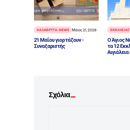
Μάιος 21, 2026
ΚΑΛΑΒΡΥΤΑ-NEWS
ΕΚΚΛΗΣΙΑΣ
21 Μαΐου γιορτάζουν -
Ο Άγιος Ν
Συναξαριστής
τα 12 Εκκ
Αιγιάλεια
Σχόλια