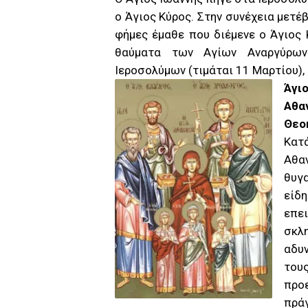
ο Άγιος Κύρος. Στην συνέχεια μετέ
φήμες έμαθε που διέμενε ο Άγιος Κ
θαύματα των Αγίων Αναργύρων
Ιεροσολύμων (τιμάται 11 Μαρτίου), 
Άγι
Αθα
Θεο
Κατ
Αθαν
θυγ
είδη
επε
σκλ
αδυ
του
προ
πρά