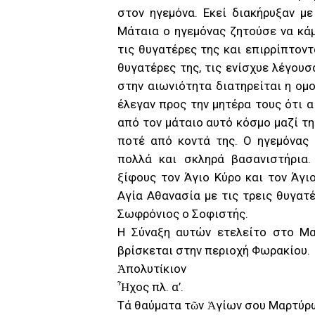
στον ηγεμόνα. Εκεί διακήρυξαν μ
Μάταια ο ηγεμόνας ζητούσε να κάμ
τις θυγατέρες της και επιρρίπτοντ
θυγατέρες της, τις ενίσχυε λέγουσ
στην αιωνιότητα διατηρείται η ομ
έλεγαν προς την μητέρα τους ότι α
από τον μάταιο αυτό κόσμο μαζί τη
ποτέ από κοντά της. Ο ηγεμόνας
πολλά και σκληρά βασανιστήρια
ξίφους τον Άγιο Κύρο και τον Άγιο
Αγία Αθανασία με τις τρεις θυγατέ
Σωφρόνιος ο Σοφιστής.
Η Σύναξη αυτών ετελείτο στο Μα
βρίσκεται στην περιοχή Φωρακίου.
Ἀπολυτίκιον
Ἦχος πλ. α’.
Τά θαύματα τῶν Ἁγίων σου Μαρτύρω