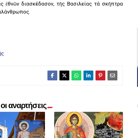
λάς ἐθνῶν διασκέδασον, τῆς Βασιλείας τά σκῆπτρα
φιλάνθρωπος.
ής
οι αναρτήσεις