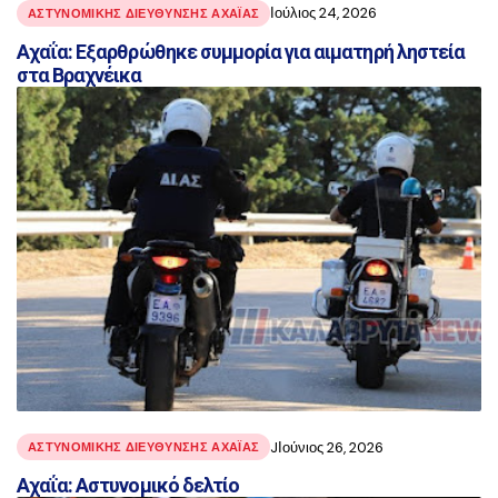
Ιούλιος 24, 2026
ΑΣΤΥΝΟΜΙΚΉΣ ΔΙΕΎΘΥΝΣΗΣ ΑΧΑΪ́ΑΣ
Αχαΐα: Εξαρθρώθηκε συμμορία για αιματηρή ληστεία
στα Βραχνέικα
JΙούνιος 26, 2026
ΑΣΤΥΝΟΜΙΚΉΣ ΔΙΕΎΘΥΝΣΗΣ ΑΧΑΪ́ΑΣ
Αχαΐα: Αστυνομικό δελτίο