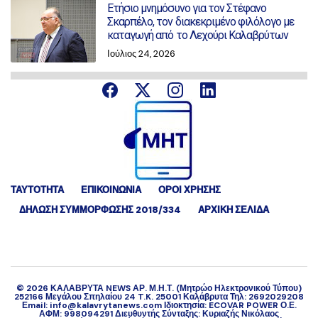
Ετήσιο μνημόσυνο για τον Στέφανο
Σκαρπέλο, τον διακεκριμένο φιλόλογο με
καταγωγή από το Λεχούρι Καλαβρύτων
Ιούλιος 24, 2026
ΤΑΥΤΟΤΗΤΑ
ΕΠΙΚΟΙΝΩΝΙΑ
ΟΡΟΙ ΧΡΗΣΗΣ
ΔΉΛΩΣΗ ΣΥΜΜΌΡΦΩΣΗΣ 2018/334
ΑΡΧΙΚΗ ΣΕΛΙΔΑ
©
2026
ΚΑΛΑΒΡΥΤΑ NEWS ΑΡ. Μ.Η.Τ. (Μητρώο Ηλεκτρονικού Τύπου)
252166 Μεγάλου Σπηλαίου 24 T.K. 25001 Καλάβρυτα Τηλ: 2692029208
Εmail: info@kalavrytanews.com Ιδιοκτησία: ECOVAR POWER Ο.Ε.
ΑΦΜ: 998094291 Διευθυντής Σύνταξης: Κυριαζής Νικόλαος