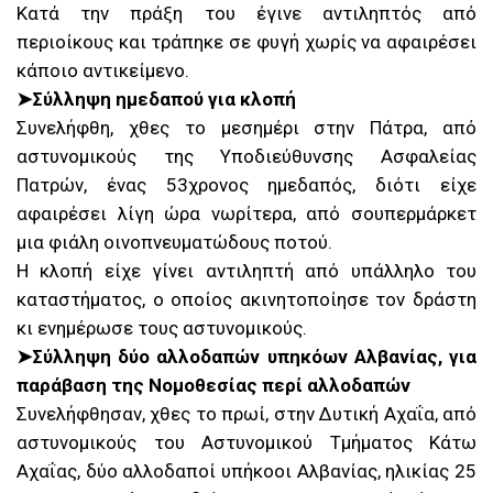
Κατά την πράξη του έγινε αντιληπτός από
περιοίκους και τράπηκε σε φυγή χωρίς να αφαιρέσει
κάποιο αντικείμενο.
➤Σύλληψη ημεδαπού για κλοπή
Συνελήφθη, χθες το μεσημέρι στην Πάτρα, από
αστυνομικούς της Υποδιεύθυνσης Ασφαλείας
Πατρών, ένας 53χρονος ημεδαπός, διότι είχε
αφαιρέσει λίγη ώρα νωρίτερα, από σουπερμάρκετ
μια φιάλη οινοπνευματώδους ποτού.
Η κλοπή είχε γίνει αντιληπτή από υπάλληλο του
καταστήματος, ο οποίος ακινητοποίησε τον δράστη
κι ενημέρωσε τους αστυνομικούς.
➤Σύλληψη δύο αλλοδαπών υπηκόων Αλβανίας, για
παράβαση της Νομοθεσίας περί αλλοδαπών
Συνελήφθησαν, χθες το πρωί, στην Δυτική Αχαΐα, από
αστυνομικούς του Αστυνομικού Τμήματος Κάτω
Αχαΐας, δύο αλλοδαποί υπήκοοι Αλβανίας, ηλικίας 25