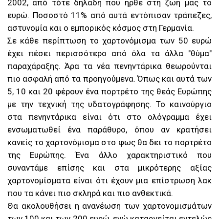
2002, από τότε δηλαδή που ήρθε στη ζωή μας το
ευρώ. Ποσοστό 11% από αυτά εντόπισαν τράπεζες,
αστυνομία και ο εμπορικός κόσμος στη Γερμανία.
Σε κάθε περίπτωση το χαρτονόμισμα των 50 ευρώ
έχει πέσει περισσότερο από όλα τα άλλα "θύμα"
παραχάραξης. Άρα τα νέα πενηντάρικα θεωρούνται
πιο ασφαλή από τα προηγούμενα. Όπως και αυτά των
5, 10 και 20 φέρουν ένα πορτρέτο της θεάς Ευρώπης
με την τεχνική της υδατογράφησης. Το καινούργιο
στα πενηντάρικα είναι ότι στο ολόγραμμα έχει
ενσωματωθεί ένα παράθυρο, όπου αν κρατήσει
κανείς το χαρτονόμισμα στο φως θα δει το πορτρέτο
της Ευρώπης. Ένα άλλο χαρακτηριστικό που
συναντάμε επίσης και στα μικρότερης αξίας
χαρτονομίσματα είναι ότι έχουν μια επίστρωση λακ
που τα κάνει πιο σκληρά και πιο ανθεκτικά.
Θα ακολουθήσει η ανανέωση των χαρτονομισμάτων
των 100 και των 200 ευρώ, ενώ καταργείται εντελώς