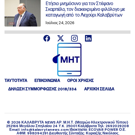
Ετήσιο μνημόσυνο για τον Στέφανο
Σκαρπέλο, τον διακεκριμένο φιλόλογο με
καταγωγή από το Λεχούρι Καλαβρύτων
Ιούλιος 24, 2026
ΤΑΥΤΟΤΗΤΑ
ΕΠΙΚΟΙΝΩΝΙΑ
ΟΡΟΙ ΧΡΗΣΗΣ
ΔΉΛΩΣΗ ΣΥΜΜΌΡΦΩΣΗΣ 2018/334
ΑΡΧΙΚΗ ΣΕΛΙΔΑ
©
2026
ΚΑΛΑΒΡΥΤΑ NEWS ΑΡ. Μ.Η.Τ. (Μητρώο Ηλεκτρονικού Τύπου)
252166 Μεγάλου Σπηλαίου 24 T.K. 25001 Καλάβρυτα Τηλ: 2692029208
Εmail: info@kalavrytanews.com Ιδιοκτησία: ECOVAR POWER Ο.Ε.
ΑΦΜ: 998094291 Διευθυντής Σύνταξης: Κυριαζής Νικόλαος