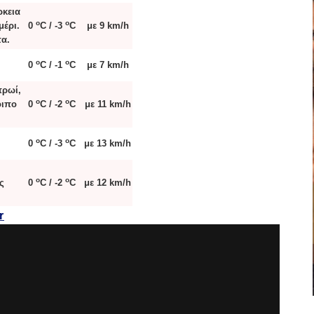
ρκεια
o
o
μέρι.
0
C / -3
C
με 9 km/h
τα.
o
o
0
C / -1
C
με 7 km/h
πρωί,
o
o
οιπο
0
C / -2
C
με 11 km/h
o
o
0
C / -3
C
με 13 km/h
o
o
ς
0
C / -2
C
με 12 km/h
r