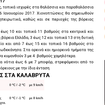
017
ς, τοπικά ισχυρές στα θαλάσσια και παραθαλάσσια
16 Ιανουαρίου 2017. Χιονοπτώσεις θα σημειωθούν
 ηπειρωτικά, καθώς και σε περιοχές της βόρειας
 έως 10 και τοπικά 11 βαθμούς στα κεντρικά και
 βόρεια Ελλάδα, 3 έως 12 και τοπικά 13 στη δυτική
αίο και από 7 έως 15 και τοπικά 16 βαθμούς στο
 Δωδεκάνησα. Στα ορεινά και ημιορεινά τμήματα της
θα κυμανθούν 3 με 4 βαθμούς χαμηλότερα.
τα νότια έως 6 με 7 μποφόρ, στρεφόμενοι από το
όρειους με την ίδια ένταση.
ΟΣ ΣΤΑ ΚΑΛΑΒΡΥΤΑ
o
o
0
C / -2
C
με 9 km/h
o
o
ς
0
C / -1
C
με 8 km/h
χτα.