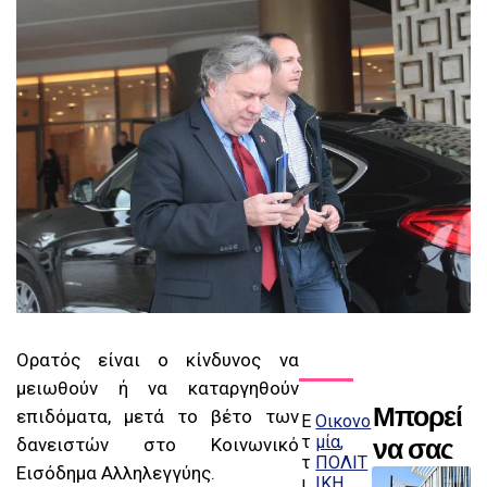
Ορατός είναι ο κίνδυνος να
μειωθούν ή να καταργηθούν
Μπορεί
επιδόματα, μετά το βέτο των
Ε
Οικονο
τ
μία
να σας
δανειστών στο Κοινωνικό
τ
ΠΟΛΙΤ
Εισόδημα Αλληλεγγύης.
αρέσου
ι
ΙΚΗ