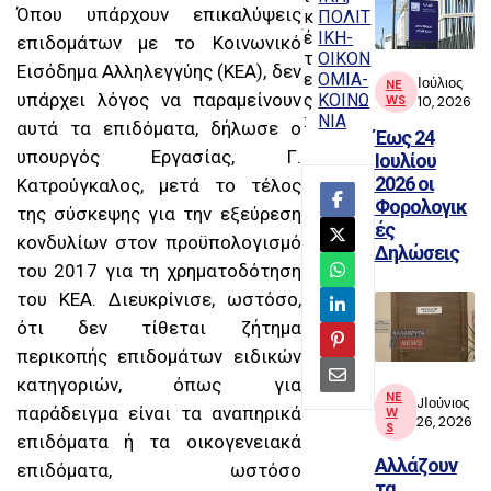
Όπου υπάρχουν επικαλύψεις
κ
ΠΟΛΙΤ
ν αυτές
έ
ΙΚΗ-
επιδομάτων με το Κοινωνικό
οι
τ
ΟΙΚΟΝ
Εισόδημα Αλληλεγγύης (ΚΕΑ), δεν
ε
ΟΜΙΑ-
Ιούλιος
αναρτή
NE
υπάρχει λόγος να παραμείνουν
ς
ΚΟΙΝΩ
WS
10, 2026
σεις
:
ΝΙΑ
αυτά τα επιδόματα, δήλωσε ο
Έως 24
υπουργός Εργασίας, Γ.
Ιουλίου
2026 οι
Κατρούγκαλος, μετά το τέλος
Φορολογικ
της σύσκεψης για την εξεύρεση
ές
κονδυλίων στον προϋπολογισμό
Δηλώσεις
του 2017 για τη χρηματοδότηση
του ΚΕΑ. Διευκρίνισε, ωστόσο,
ότι δεν τίθεται ζήτημα
περικοπής επιδομάτων ειδικών
κατηγοριών, όπως για
NE
JΙούνιος
παράδειγμα είναι τα αναπηρικά
W
26, 2026
S
επιδόματα ή τα οικογενειακά
Aλλάζουν
επιδόματα, ωστόσο
τα