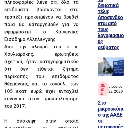
πληροφορίες λένε ότι όλα τα
δημοτικά
επιδόματα βρίσκονται στο
τέλη:
τραπέζι προκειμένου να βρεθεί
Αποσυνδέο
νται από
ποια θα καταργηθούν για να
τους
εφαρμοστεί το Κοινωνικό
λογαριασμο
Εισόδημα Αλληλεγγύης.
ύς
Από την πλευρά του ο κ.
ρεύματος
Χουλιαράκης, ερωτηθείς
σχετικά, ήταν κατηγορηματικός
ότι δεν τίθεται ζήτημα
περικοπής του επιδόματος
θέρμανσης, και το κονδύλι των
NE
JΙούνιος
W
105 εκατ. ευρώ έχει ενταχθεί
22, 2026
S
κανονικά στον προϋπολογισμό
Στο
του 2017.
μικροσκόπι
ο της ΑΑΔΕ
οι
Η σύσκεψη στην οποία
μεταφορές