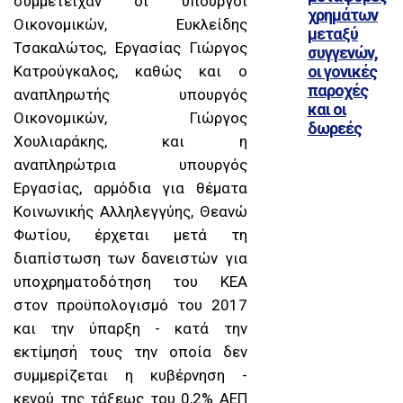
συμμετείχαν οι υπουργοί
χρημάτων
Οικονομικών, Ευκλείδης
μεταξύ
Τσακαλώτος, Εργασίας Γιώργος
συγγενών,
Κατρούγκαλος, καθώς και ο
οι γονικές
παροχές
αναπληρωτής υπουργός
και οι
Οικονομικών, Γιώργος
δωρεές
Χουλιαράκης, και η
αναπληρώτρια υπουργός
Εργασίας, αρμόδια για θέματα
Κοινωνικής Αλληλεγγύης, Θεανώ
Φωτίου, έρχεται μετά τη
διαπίστωση των δανειστών για
υποχρηματοδότηση του ΚΕΑ
στον προϋπολογισμό του 2017
και την ύπαρξη - κατά την
εκτίμησή τους την οποία δεν
συμμερίζεται η κυβέρνηση -
κενού της τάξεως του 0,2% ΑΕΠ