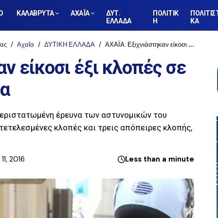
Ο
ΚΑΛΑΒΡΥΤΑ
ΑΧΑΪΑ
ΔΥΤ.
ΠΟΛΙΤΙΚ
ΠΟΛΙΤΙΣ
ΕΛΛΑΔΑ
Η
ΚΑ
ΐας
Αχαΐα
ΔΥΤΙΚΗ ΕΛΛΑΔΑ
ΑΧΑΪΑ: Εξιχνιάστηκαν είκοσι έξι κλοπές σε οικίες στην Αιγιάλεια
ν είκοσι έξι κλοπές σε
ια
μπεριστατωμένη έρευνα των αστυνομικών του
 τετελεσμένες κλοπές και τρεις απόπειρες κλοπής,
11, 2016
Less than a minute