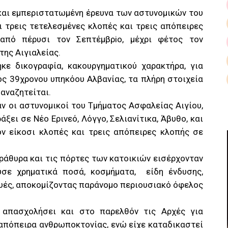
 και εμπεριστατωμένη έρευνα των αστυνομικών του
ι τρεις τετελεσμένες κλοπές και τρεις απόπειρες
από πέρυσι τον Σεπτέμβρiο, μέχρι φέτος τον
της Αιγιαλείας.
κε δικογραφία, κακουργηματικού χαρακτήρα, για
ός 39χρονου υπηκόου Αλβανίας, τα πλήρη στοιχεία
 αναζητείται.
ν οι αστυνομικοί του Τμήματος Ασφαλείας Αιγίου,
ξει σε Νέο Ερινεό, Λόγγο, Σελιανίτικα, Άβυθο, και
ον είκοσι κλοπές και τρεις απόπειρες κλοπής σε
ράθυρα και τις πόρτες των κατοικιών εισέρχονταν
σε χρηματικά ποσά, κοσμήματα, είδη ένδυσης,
ευές, αποκομίζοντας παράνομο περιουσιακό όφελος
 απασχολήσει και στο παρελθόν τις Αρχές για
 απόπειρα ανθρωποκτονίας, ενώ είχε καταδικαστεί