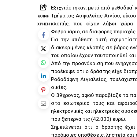
Εξιχνιάστηκαν, μετά από μεθοδική
Τμήματος Ασφαλείας Αιγίου, είκοσ
ΚΟΙΝΉ
κλοπής, που είχαν λάβει χώρα 
ΧΡΉΣΗ
Φεβρουάριο, σε διάφορες περιοχές 
Για την υπόθεση αυτή σχηματίστη
διακεκριμένες κλοπές σε βάρος εν
του οποίου έχουν ταυτοποιηθεί και
Από την προανάκριση που ενήργησα
προέκυψε ότι ο δράστης είχε διαπρά
Ροδοδάφνη Αιγιαλείας, τουλάχιστ
οικίες.
Ο 39χρονος, αφού παραβίαζε τα πα
στο εσωτερικό τους και αφαιρού
ηλεκτρονικές και ηλεκτρικές συσκ
που ξεπερνά τις (42.000) ευρώ.
Σημειώνεται ότι ό δράστης έχει
παρόμοιες υποθέσεις, ληστεία και