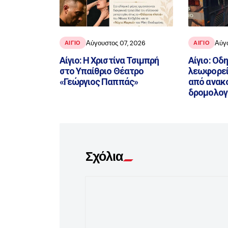
Αύγουστος 07, 2026
Αύγ
ΑΙΓΙΟ
ΑΙΓΙΟ
Αίγιο: Η Χριστίνα Τσιμπρή
Αίγιο: Οδ
στο Υπαίθριο Θέατρο
λεωφορεί
«Γεώργιος Παππάς»
από ανακ
δρομολογ
Σχόλια