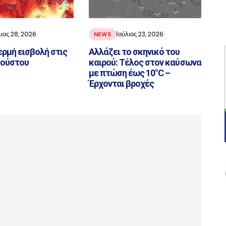
λιος 28, 2026
Ιούλιος 23, 2026
NEWS
ερμή εισβολή στις
Αλλάζει το σκηνικό του
γούστου
καιρού: Τέλος στον καύσωνα
με πτώση έως 10°C –
Έρχονται βροχές