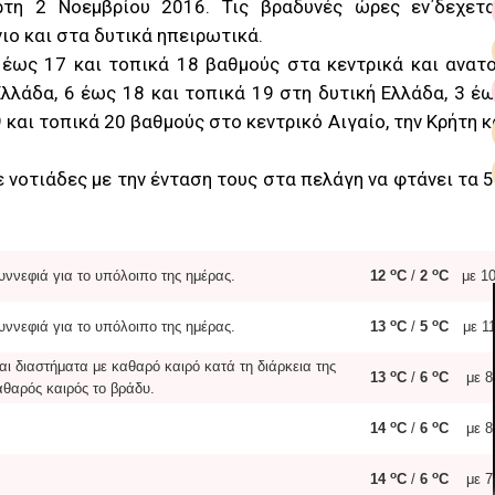
τη 2 Νοεμβρίου 2016. Τις βραδυνές ώρες εν΄δεχετα
ιο και στα δυτικά ηπειρωτικά.
 έως 17 και τοπικά 18 βαθμούς στα κεντρικά και ανατ
λλάδα, 6 έως 18 και τοπικά 19 στη δυτική Ελλάδα, 3 έ
 και τοπικά 20 βαθμούς στο κεντρικό Αιγαίο, την Κρήτη κ
 νοτιάδες με την ένταση τους στα πελάγη να φτάνει τα 5
o
o
υννεφιά για το υπόλοιπο της ημέρας.
12
C
/
2
C
με 10
o
o
υννεφιά για το υπόλοιπο της ημέρας.
13
C
/
5
C
με 11
αι διαστήματα με καθαρό καιρό κατά τη διάρκεια της
o
o
13
C
/
6
C
με 8
αθαρός καιρός το βράδυ.
o
o
14
C
/
6
C
με 8
o
o
14
C
/
6
C
με 7