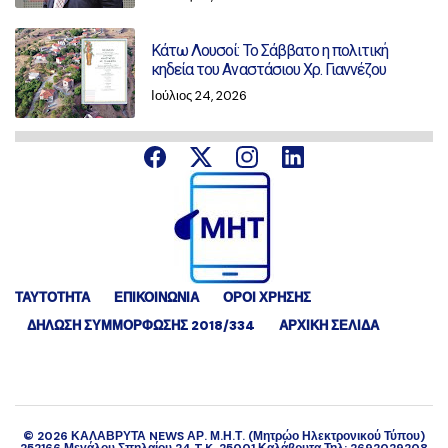
Κάτω Λουσοί: Το Σάββατο η πολιτική
κηδεία του Αναστάσιου Χρ. Γιαννέζου
Ιούλιος 24, 2026
ΤΑΥΤΟΤΗΤΑ
ΕΠΙΚΟΙΝΩΝΙΑ
ΟΡΟΙ ΧΡΗΣΗΣ
ΔΉΛΩΣΗ ΣΥΜΜΌΡΦΩΣΗΣ 2018/334
ΑΡΧΙΚΗ ΣΕΛΙΔΑ
©
2026
ΚΑΛΑΒΡΥΤΑ NEWS ΑΡ. Μ.Η.Τ. (Μητρώο Ηλεκτρονικού Τύπου)
252166 Μεγάλου Σπηλαίου 24 T.K. 25001 Καλάβρυτα Τηλ: 2692029208