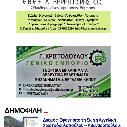
ΔΗΜΟΦΙΛΗ
Δρυμός: Έφυγε από τη ζωή η Αγγελική
Χριστοδουλοπούλου – Αθανασοπούλου,