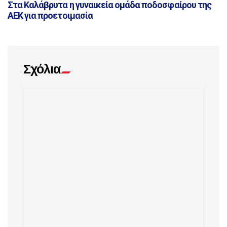
Στα Καλάβρυτα η γυναικεία ομάδα ποδοσφαίρου της
ΑΕΚ για προετοιμασία
Σχόλια