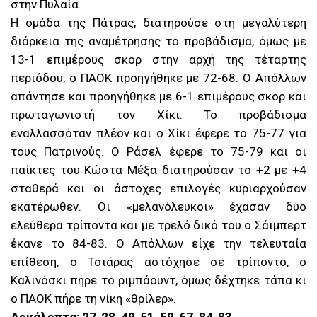
στην Πυλαία.
Η ομάδα της Πάτρας, διατηρούσε στη μεγαλύτερη
διάρκεια της αναμέτρησης το προβάδισμα, όμως με
13-1 επιμέρους σκορ στην αρχή της τέταρτης
περιόδου, ο ΠΑΟΚ προηγήθηκε με 72-68. Ο Απόλλων
απάντησε και προηγήθηκε με 6-1 επιμέρους σκορ και
πρωταγωνιστή τον Χίκι. Το προβάδισμα
εναλλασσόταν πλέον και ο Χίκι έφερε το 75-77 για
τους Πατρινούς. Ο Ράσελ έφερε το 75-79 και οι
παίκτες του Κώστα Μέξα διατηρούσαν το +2 με +4
σταθερά και οι άστοχες επιλογές κυριαρχούσαν
εκατέρωθεν. Οι «μελανόλευκοι» έχασαν δύο
ελεύθερα τρίποντα και με τρελό δικό του ο Σάιμπερτ
έκανε το 84-83. Ο Απόλλων είχε την τελευταία
επίθεση, ο Τσιάρας αστόχησε σε τρίποντο, ο
Καλινόσκι πήρε το ριμπάουντ, όμως δέχτηκε τάπα κι
ο ΠΑΟΚ πήρε τη νίκη «θρίλερ».