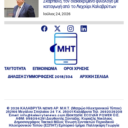
Σκαρπέλο, τον διακεκριμένο φιλόλογο με
καταγωγή από το Λεχούρι Καλαβρύτων
Ιούλιος 24, 2026
ΤΑΥΤΟΤΗΤΑ
ΕΠΙΚΟΙΝΩΝΙΑ
ΟΡΟΙ ΧΡΗΣΗΣ
ΔΉΛΩΣΗ ΣΥΜΜΌΡΦΩΣΗΣ 2018/334
ΑΡΧΙΚΗ ΣΕΛΙΔΑ
©
2026
ΚΑΛΑΒΡΥΤΑ NEWS ΑΡ. Μ.Η.Τ. (Μητρώο Ηλεκτρονικού Τύπου)
252166 Μεγάλου Σπηλαίου 24 T.K. 25001 Καλάβρυτα Τηλ: 2692029208
Εmail: info@kalavrytanews.com Ιδιοκτησία: ECOVAR POWER Ο.Ε.
ΑΦΜ: 998094291 Διευθυντής Σύνταξης: Κυριαζής Νικόλαος
Δημοσιογράφος Τακτικό Μέλος Ένωση Συντακτών Περιοδικού
Ηλεκτρονικού Τύπου (ΕΣΠΗΤ) Εμπορικό τμήμα: Παλληκάρη Γεωργία