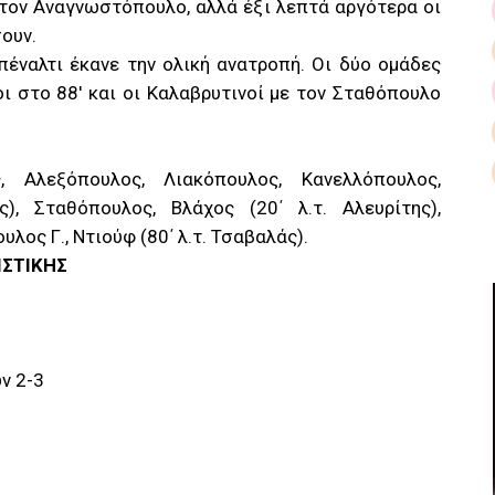
 τον Αναγνωστόπουλο, αλλά έξι λεπτά αργότερα οι
σουν.
πέναλτι έκανε την ολική ανατροπή. Οι δύο ομάδες
ι στο 88′ και οι Καλαβρυτινοί με τον Σταθόπουλο
, Αλεξόπουλος, Λιακόπουλος, Κανελλόπουλος,
), Σταθόπουλος, Βλάχος (20΄ λ.τ. Αλευρίτης),
ος Γ., Ντιούφ (80΄ λ.τ. Τσαβαλάς).
ΙΣΤΙΚΗΣ
ν 2-3
0