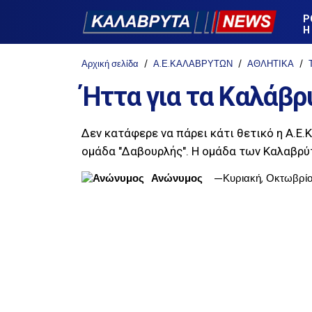
Ρ
Η
Αρχική σελίδα
Α.Ε.ΚΑΛΑΒΡΥΤΩΝ
ΑΘΛΗΤΙΚΑ
Ήττα για τα Καλάβρ
Δεν κατάφερε να πάρει κάτι θετικό η Α.Ε
ομάδα "Δαβουρλής". Η ομάδα των Καλαβρύτ
Ανώνυμος
Κυριακή, Οκτωβρίο