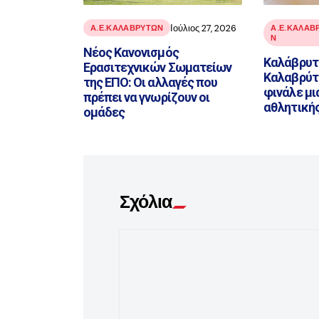
Ιούλιος 27, 2026
Α.Ε.ΚΑΛΑΒΡΥΤΩΝ
Α.Ε.ΚΑΛΑΒ
Ν
Νέος Κανονισμός
Καλάβρυτα
Ερασιτεχνικών Σωματείων
Καλαβρύτ
της ΕΠΟ: Οι αλλαγές που
φινάλε μι
πρέπει να γνωρίζουν οι
αθλητικής
ομάδες
Σχόλια