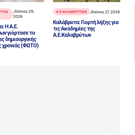
JΙούνιος 29,
JΙούνιος 27, 2026
ΡΥΤΩ
Α.Ε.ΚΑΛΑΒΡΥΤΩΝ
2026
Καλάβρυτα: Γιορτή λήξης για
: Η Α.Ε.
τις Ακαδημίες της
ων γιόρτασε το
Α.Ε.Καλαβρύτων
ας δημιουργικής
 χρονιάς (ΦΩΤΟ)