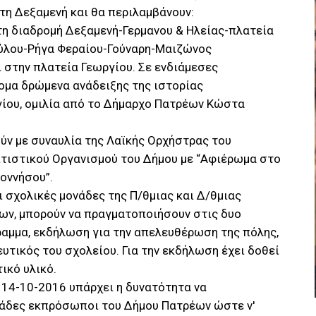
 τη Δεξαμενή και θα περιλαμβάνουν:
 τη διαδρομή Δεξαμενή-Γερμανου & Ηλείας-πλατεία
ύλου-Ρήγα Φεραίου-Γούναρη-Μαιζώνος
ι στην πλατεία Γεωργίου. Σε ενδιάμεσες
ομα δρώμενα ανάδειξης της ιστορίας
γίου, ομιλία από το Δήμαρχο Πατρέων Κώστα
ύν με συναυλία της Λαϊκής Ορχήστρας του
ιτιστικού Οργανισμού του Δήμου με “Αφιέρωμα στο
οννήσου”.
ι σχολικές μονάδες της Π/θμιας και Δ/θμιας
ων, μπορούν να πραγματοποιήσουν στις δυο
αμμα, εκδήλωση για την απελευθέρωση της πόλης,
υτικός του σχολείου. Για την εκδήλωση έχει δοθεί
ικό υλικό.
ς 14-10-2016 υπάρχει η δυνατότητα να
νάδες εκπρόσωποι του Δήμου Πατρέων ώστε ν'