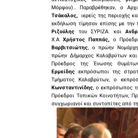
Μόρφου).
.
Παραβρέθηκαν, ο Αρχ
Τσάκαλος,
ιερείς της περιοχής κ
εκδήλωση τίμησαν επίσης με την
Ριζούλης
του ΣΥΡΙΖΑ. και
Ανδ
Χ.Α
Χρήστος Παππάς,
ο Πρόεδρο
Βαρβιτσιώτης
, ο πρώην Νομάρχη
πρώην Δήμαρχος Καλαβρύτων κα
Πρόεδρος της Ένωσης Θυμάτων
Ερμείδης
εκπρόσωποι της στρατω
Τμήματος Καλαβρύτων, ο εκπρό
Κωνσταντινίδης
, ο εκπρόσωπος τ
Πρόεδροι Τοπικών Κοινοτήτων, Π
συγχωριανοί και συντοπίτες από τ