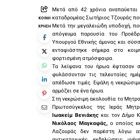
M
ετά από 42 χρόνια αναπαύεται
καταδρομέας Σωτήριος Τζουράς που
ΚΟΙΝΉ
Μετά την μεγαλειώδη υποδοχή, που
ΧΡΉΣΗ
απόγευμα παρουσία του Προέδρ
Υπουργού Εθνικής άμυνας και σύσ
ενταφιάστηκε σήμερα στο κοιμ
φορτισμένη ατμόσφαιρα.
Τα λείψανα του ήρωα έφτασαν 
φυλάσσονταν τις τελευταίες ημ
απέδωσε τιμές. Εψάλη η νεκρώσιμο
αρμόζει σε ένα ήρωα.
Στη νεκρώσιμη ακολουθία το Μητρ
Πρωτοσύγκελος της Ιεράς Μητρ
Ιωακείμ Βενιάκης
και τον Δήμο 
Νικόλαος Μαγκαφάς,
ο οποίος εκ
Λαζουράς δεν παρέστη λόγω απ
αντικατοχικές εκδηλώσεις μνή