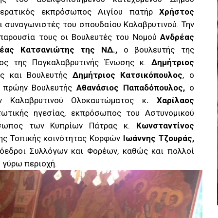
ιερατικός εκπρόσωπος Αιγίου πατήρ
Χρήστος
αι συναγωνιστές του σπουδαίου Καλαβρυτινού. Την
 παρουσία τους οι Βουλευτές του Νομού
Ανδρέας
ρέας Κατσανιώτης της ΝΔ.,
ο βουλευτής της
ς της Παγκαλαβρυτινής Ένωσης κ.
Δημήτριος
ς και Βουλευτής
Δημήτριος Κατσικόπουλος
, ο
ι πρώην Βουλευτής
Αθανάσιος Παπαδόπουλος,
ο
 Καλαβρυτινού Ολοκαυτώματος κ
. Χαρίλαος
τικής ηγεσίας, εκπρόσωπος του Αστυνομικού
σωπος των Κυπρίων Πάτρας κ.
Κωνσταντίνος
ης Τοπικής κοινότητας Κορφών
Ιωάννης Τζουράς,
ρόεδροι Συλλόγων και Φορέων, καθώς και πολλοί
η γύρω περιοχή.