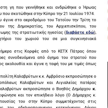
 στη γη που γεννήθηκε και ανδρώθηκε ο Ήρωας
 που σκοτώθηκε στην Κύπρο την 21 Ιουλίου 1974.
 έγινε στο αεροδρόμιο του Τατοΐου την Τρίτη το
ου της Δημοκρατίας, του Αρχιεπισκόπου, του
σωμης της στρατιωτικής ηγεσίας (
διαβάστε εδώ
),
ητήριο του χωριού του σε μια συγκινησιακά
σήμερα στις Κορφές από το ΚΕΤΧ Πάτρας όπου
έρες συνοδευόμενα από άγημα του στρατού που
ς ακολουθία και έγινε η ταφή του με τιμές όπως
οπολίτη Καλαβρύτων κ.κ. Αμβρόσιο εκπροσώπησε ο
οπόλεως Καλαβρύτων και Αιγιαλείας πατέρας
Καλαβρύτων εκπροσώπησε ο Βοηθός Δημάρχου
κ.
φώνησε και τον επικήδειο λόγο (Ο Δήμαρχος κ.
ουσίας του στην Κύπρο συμμετέχοντας στις
μης του αδελφοποιημενου κατεχόμενου Δήμου