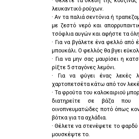
· Θέλετε τα σκεύη της κουζίνας
λευκαντικό ρούχων.
· Αν τα παλιά σεντόνια ή τραπεζο
με ζεστό νερό και απορρυπαντι
τσόφλια αυγών και αφήστε τα όλη
· Για να βγάλετε ένα φελλό από 
μπουκάλι. Ο φελλός θα βγει εύκολ
· Για να μην σας μαυρίσει η κατ
ρίξτε 5 σταγόνες λεμόνι.
· Για να φύγει ένας λεκές λ
χαρτοπετσέτα κάτω από τον λεκέ
· Τα φρούτα του καλοκαιριού μπο
διατηρείτε σε βάζα που κ
οινοπνευματώδες ποτό όπως κονι
βότκα για τα αχλάδια.
· Θέλετε να στενέψετε το φαρδύ σ
μουσκέψτε το.