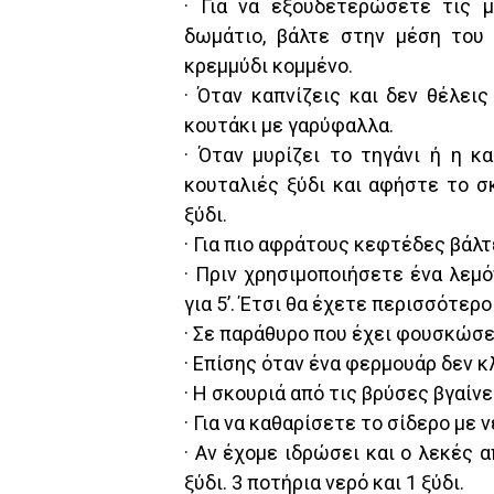
· Για να εξουδετερώσετε τις 
δωμάτιο, βάλτε στην μέση του
κρεμμύδι κομμένο.
· Όταν καπνίζεις και δεν θέλει
κουτάκι με γαρύφαλλα.
· Όταν μυρίζει το τηγάνι ή η 
κουταλιές ξύδι και αφήστε το σ
ξύδι.
· Για πιο αφράτους κεφτέδες βάλ
· Πριν χρησιμοποιήσετε ένα λεμό
για 5’. Έτσι θα έχετε περισσότερο
· Σε παράθυρο που έχει φουσκώσει
· Επίσης όταν ένα φερμουάρ δεν κ
· Η σκουριά από τις βρύσες βγαίνει
· Για να καθαρίσετε το σίδερο με ν
· Αν έχομε ιδρώσει και ο λεκές α
ξύδι. 3 ποτήρια νερό και 1 ξύδι.