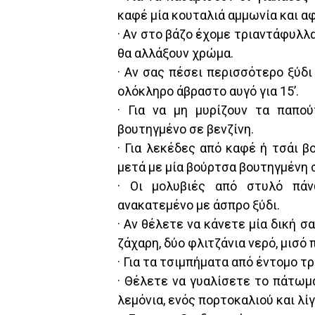
καφέ μία κουταλιά αμμωνία και αφ
· Αν στο βάζο έχομε τριαντάφυλλ
θα αλλάξουν χρώμα.
· Αν σας πέσει περισσότερο ξύδ
ολόκληρο άβραστο αυγό για 15’.
· Για να μη μυρίζουν τα παπο
βουτηγμένο σε βενζίνη.
· Για λεκέδες από καφέ ή τσάι 
μετά με μία βούρτσα βουτηγμένη σ
· Οι μολυβιές από στυλό πάν
ανακατεμένο με άσπρο ξύδι.
· Αν θέλετε να κάνετε μία δική 
ζάχαρη, δύο φλιτζάνια νερό, μισό 
· Για τα τσιμπήματα από έντομο τ
· Θέλετε να γυαλίσετε το πάτωμα
λεμόνια, ενός πορτοκαλιού και λίγ