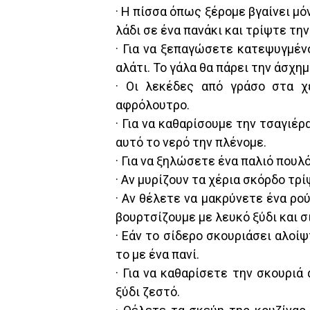
· Η πίσσα όπως ξέρομε βγαίνει μόν
λάδι σε ένα πανάκι και τρίψτε την
· Για να ξεπαγώσετε κατεψυγμένο
αλάτι. Το γάλα θα πάρει την άσχημ
· Οι λεκέδες από γράσο στα χ
αφρόλουτρο.
· Για να καθαρίσουμε την τσαγιέρ
αυτό το νερό την πλένομε.
· Για να ξηλώσετε ένα παλιό που
· Αν μυρίζουν τα χέρια σκόρδο τρί
· Αν θέλετε να μακρύνετε ένα ρο
βουρτσίζουμε με λευκό ξύδι και σ
· Εάν το σίδερο σκουριάσει αλοίψ
το με ένα πανί.
· Για να καθαρίσετε την σκουριά
ξύδι ζεστό.