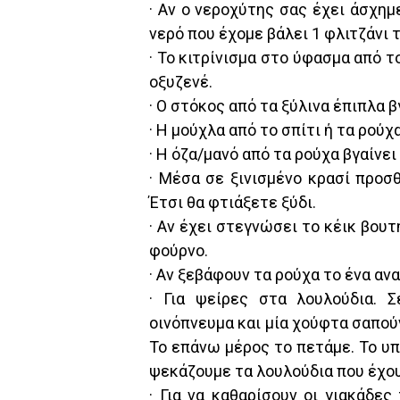
· Αν ο νεροχύτης σας έχει άσχη
νερό που έχομε βάλει 1 φλιτζάνι 
· Το κιτρίνισμα στο ύφασμα από τ
οξυζενέ.
· Ο στόκος από τα ξύλινα έπιπλα β
· Η μούχλα από το σπίτι ή τα ρούχ
· Η όζα/μανό από τα ρούχα βγαίνει
· Μέσα σε ξινισμένο κρασί προσ
Έτσι θα φτιάξετε ξύδι.
· Αν έχει στεγνώσει το κέικ βουτ
φούρνο.
· Αν ξεβάφουν τα ρούχα το ένα αν
· Για ψείρες στα λουλούδια. 
οινόπνευμα και μία χούφτα σαπούν
Το επάνω μέρος το πετάμε. Το υπ
ψεκάζουμε τα λουλούδια που έχου
· Για να καθαρίσουν οι γιακάδε