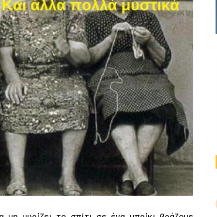
να μη μυρίζει το σπίτι σε ένα μπρίκι βράζομε