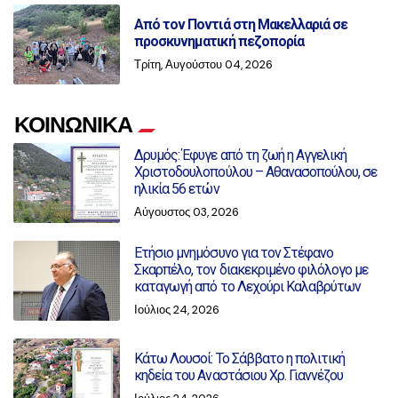
Από τον Ποντιά στη Μακελλαριά σε
προσκυνηματική πεζοπορία
Τρίτη, Αυγούστου 04, 2026
ΚΟΙΝΩΝΙΚΑ
Δρυμός: Έφυγε από τη ζωή η Αγγελική
Χριστοδουλοπούλου – Αθανασοπούλου, σε
ηλικία 56 ετών
Αύγουστος 03, 2026
Ετήσιο μνημόσυνο για τον Στέφανο
Σκαρπέλο, τον διακεκριμένο φιλόλογο με
καταγωγή από το Λεχούρι Καλαβρύτων
Ιούλιος 24, 2026
Κάτω Λουσοί: Το Σάββατο η πολιτική
κηδεία του Αναστάσιου Χρ. Γιαννέζου