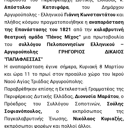
Απόστολου Κατσιφάρα
, του Δημάρχου
Αργυρούπολης - Ελληνικού
Γιάννη Κωνσταντάτου
και
πλήθος κόσμου πραγματοποιήθηκε η
αναπαράσταση
της Επανάστασης του 1821
από την
καλαβρυτινή
θεατρική ομάδα "Πάνος Μίχος"
μια πρωτοβουλία
του
συλλόγου Πελοποννησίων Ελληνικού –
Αργυρούπολης ΓΡΗΓΟΡΙΟΣ ΔΙΚΑΙΟΣ
"ΠΑΠΑΦΛΕΣΣΑΣ"
Η αναπαράσταση έγινε σήμερα, Κυριακή 8 Μαρτίου
και ώρα 11 το πρωί στον προαύλιο χώρο του Ιερού
Ναού Αγίας Τριάδας Αργυρούπολης.
Παραβρέθηκαν επίσης η Εκτελεστική Γραμματέας της
Περιφέρειας Δυτικής Ελλάδας,
Διονυσία Μαράτου
, ο
Πρόεδρος του Συλλόγου Σοποτινών,
Σούλης
Σοφιανόπουλος,
ο εκπρόσωπος της
Παγκαλαβρυτινής Ένωσης,
Νικόλαος Κυριαζής,
εκπρόσωποι φορέων και πολλοί άλλοι.