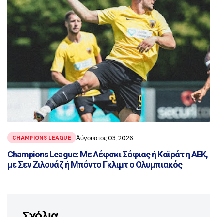
Αύγουστος 03, 2026
CHAMPIONS LEAGUE
Champions League: Με Λέφσκι Σόφιας ή Καϊράτ η ΑΕΚ,
με Σεν Ζιλουάζ ή Μπόντο Γκλιμτ ο Ολυμπιακός
Σχόλια