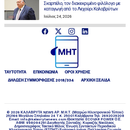
Σκαρπέλο, τον διακεκριμένο φιλόλογο με
καταγωγή από το Λεχούρι Καλαβρύτων
Ιούλιος 24, 2026
ΤΑΥΤΟΤΗΤΑ
ΕΠΙΚΟΙΝΩΝΙΑ
ΟΡΟΙ ΧΡΗΣΗΣ
ΔΉΛΩΣΗ ΣΥΜΜΌΡΦΩΣΗΣ 2018/334
ΑΡΧΙΚΗ ΣΕΛΙΔΑ
©
2026
ΚΑΛΑΒΡΥΤΑ NEWS ΑΡ. Μ.Η.Τ. (Μητρώο Ηλεκτρονικού Τύπου)
252166 Μεγάλου Σπηλαίου 24 T.K. 25001 Καλάβρυτα Τηλ: 2692029208
Εmail: info@kalavrytanews.com Ιδιοκτησία: ECOVAR POWER Ο.Ε.
ΑΦΜ: 998094291 Διευθυντής Σύνταξης: Κυριαζής Νικόλαος
Δημοσιογράφος Τακτικό Μέλος Ένωση Συντακτών Περιοδικού
Ηλεκτρονικού Τύπου (ΕΣΠΗΤ) Εμπορικό τμήμα: Παλληκάρη Γεωργία