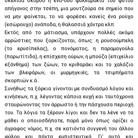
σκελίδα σκόρδο ή ένα-δυο φυλλαράκια του φυτού
απήγανος στην τσέπη, μια μουτζούρα σε σημείο που
να μην φαίνεται, το να φορέσει κανείς ένα ρούχο
(εσώρουχο) ανάποδα, η θαλασσιά χάντρα κλπ.
Εκτός από το μάτιασμα, υπάρχουν πολλές ακόμα
αρρώστιες που ξορκίζονται, όπως: η ρουσούμπελη
(το ερυσίπελας), ο πονόματος, η παραμαγούλα
(παρωτίτιδα), η επίσχεση ούρων, η μπούζα (επιχείλιο
εξάνθημα) των ζώων, το κριθαράκι και το χαλάζιο
των βλεφάρων, οι μυρμηγκιές, τα τσιμπήματα
σκορπιών κ.ά..
Συνήθως τα ξόρκια γίνονται με συνδυασμό λόγου και
κινήσεων, π.χ. λέγοντας κάποια ευχή και ταυτόχρονα
σταυρώνοντας τον άρρωστο ή την πάσχουσα περιοχή
του. Τα λόγια τα ξέρουν λίγοι και δεν τα λένε να τα
μάθει ο οποιοσδήποτε, παρά μόνο όπως ορίζει ο
άγραφος νόμος, π.χ. σε κατιόντα συγγενή του άλλου
φύλου και πάντα εμπιστευτικά. Γι’ αυτό και