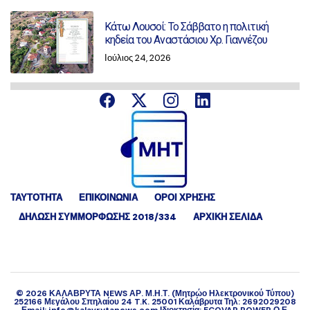
Κάτω Λουσοί: Το Σάββατο η πολιτική
κηδεία του Αναστάσιου Χρ. Γιαννέζου
Ιούλιος 24, 2026
ΤΑΥΤΟΤΗΤΑ
ΕΠΙΚΟΙΝΩΝΙΑ
ΟΡΟΙ ΧΡΗΣΗΣ
ΔΉΛΩΣΗ ΣΥΜΜΌΡΦΩΣΗΣ 2018/334
ΑΡΧΙΚΗ ΣΕΛΙΔΑ
©
2026
ΚΑΛΑΒΡΥΤΑ NEWS ΑΡ. Μ.Η.Τ. (Μητρώο Ηλεκτρονικού Τύπου)
252166 Μεγάλου Σπηλαίου 24 T.K. 25001 Καλάβρυτα Τηλ: 2692029208
Εmail: info@kalavrytanews.com Ιδιοκτησία: ECOVAR POWER Ο.Ε.