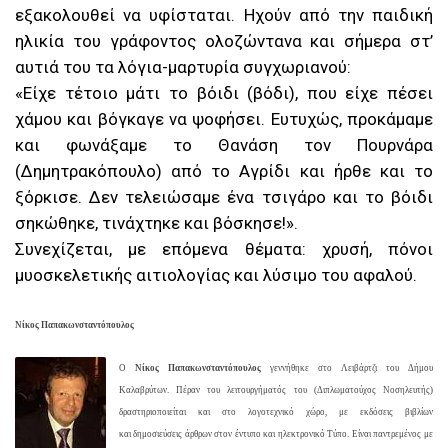
εξακολουθεί να υφίσταται. Ηχούν από την παιδική
ηλικία του γράφοντος ολοζώντανα και σήμερα στ’
αυτιά του τα λόγια-μαρτυρία συγχωριανού:
«Είχε τέτοιο μάτι το βόιδι (βόδι), που είχε πέσει
χάμου και βόγκαγε να ψοφήσει. Ευτυχώς, προκάμαμε
και φωνάξαμε το Θανάση τον Πουρνάρα
(Δημητρακόπουλο) από το Αγρίδι και ήρθε και το
ξόρκισε. Δεν τελειώσαμε ένα τσιγάρο και το βόιδι
σηκώθηκε, τινάχτηκε και βόσκησε!».
Συνεχίζεται, με επόμενα θέματα: χρυσή, πόνοι
μυοσκελετικής αιτιολογίας και λύσιμο του αφαλού.
Νίκος Παπακωνσταντόπουλος
Ο
Νίκος Παπακωνσταντόπουλος
γεννήθηκε στο Λειβάρτζι του Δήμου
Καλαβρύτων. Πέραν του λειτουργήματός του (Διπλωματούχος Νοσηλευτής)
δραστηριοποιείται και στο λογοτεχνικό χώρο,
με εκδόσεις βιβλίων
και δημοσιεύσεις
άρθρων στον έντυπο και ηλεκτρονικό Τύπο. Είναι παντρεμένος με