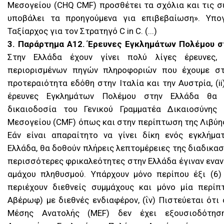
Μεσογείου (CHQ CMF) προσθέτει τα σχόλια και τις σ
υποβάλει τα προηγούμενα για επιβεβαίωση». Υπο
Ταξίαρχος για τον Στρατηγό C in C. (...)
3. Παράρτημα Α12. Έρευνες Εγκλημάτων Πολέμου στη
Στην Ελλάδα έχουν γίνει πολύ λίγες έρευνες,
περιορισμένων πηγών πληροφοριών που έχουμε στ
προτεραιότητα εδόθη στην Ιταλία και την Αυστρία, (
ii
έρευνες Εγκλημάτων Πολέμου στην Ελλάδα θα 
δικαιοδοσία του Γενικού Γραμματέα Δικαιοσύνης 
Μεσογείου (CMF)
όπως και στην περίπτωση της Λιβύης
Εάν είναι απαραίτητο να γίνει δίκη ενός εγκλήμα
Ελλάδα, θα δοθούν πλήρεις λεπτομέρειες της διαδικασίας
περισσότερες φρικαλεότητες στην Ελλάδα έγιναν εναν
αμάχου πληθυσμού. Υπάρχουν μόνο περίπου έξι (6)
περιέχουν διεθνείς συμμάχους και μόνο μία περίπ
Αβέρωφ) με διεθνές ενδιαφέρον, (ΐν) Πιστεύεται ότι
Μέσης Ανατολής (MEF) δεν έχει εξουσιοδότησ