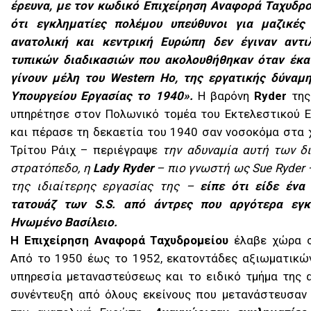
έρευνα, με τον κωδικό Επιχείρηση Αναφορά Ταχυδρ
ότι εγκληματίες πολέμου υπεύθυνοι για μαζικές
ανατολική και κεντρική Ευρώπη δεν έγιναν αντ
τυπικών διαδικασιών που ακολουθήθηκαν όταν έκαν
γίνουν μέλη του Western Ho, της εργατικής δύναμ
Υπουργείου Εργασίας το 1940».
Η βαρόνη
Ryder
της
υπηρέτησε στον Πολωνικό τομέα του Εκτελεστικού 
και πέρασε τη δεκαετία του 1940 σαν νοσοκόμα στα 
Τρίτου Ράιχ – περιέγραψε
την αδυναμία αυτή των δι
στρατόπεδο, η
Lady Ryder
– πιο γνωστή ως Sue Ryder 
της ιδιαίτερης εργασίας της –
είπε ότι είδε ένα
τατουάζ των S.S. από άντρες που αργότερα εγκ
Ηνωμένο Βασίλειο.
Η Επιχείρηση Αναφορά Ταχυδρομείου
έλαβε χώρα σ
Από το 1950 έως το 1952, εκατοντάδες αξιωματικών
υπηρεσία μεταναστεύσεως και το ειδικό τμήμα της 
συνέντευξη από όλους εκείνους που μετανάστευσαν