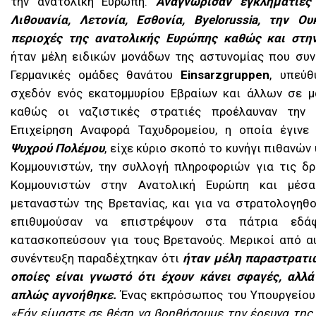
την ανατολική Ευρώπη.
Αναγνώρισαν εγκληματίες
Λιθουανία, Λετονία, Εσθονία, Byelorussia, την Ο
περιοχές της ανατολικής Ευρώπης καθώς και στην
ήταν μέλη ειδικών μονάδων της αστυνομίας που συν
Γερμανικές ομάδες θανάτου
Einsarzgruppen
, υπεύθ
σχεδόν ενός εκατομμυρίου Εβραίων και άλλων σε μ
καθώς οι ναζιστικές στρατιές προέλαυναν την 
Επιχείρηση Αναφορά Ταχυδρομείου, η οποία έγινε
Ψυχρού Πολέμου
, είχε κύριο σκοπό το κυνήγι πιθανώ
Κομμουνιστών, την συλλογή πληροφοριών για τις δ
Κομμουνιστών στην Ανατολική Ευρώπη και μέσα
μεταναστών της Βρετανίας, και για να στρατολογηθ
επιθυμούσαν να επιστρέψουν στα πάτρια εδά
κατασκοπεύσουν για τους Βρετανούς. Μερικοί από 
συνέντευξη παραδέχτηκαν ότι
ήταν μέλη παραστρατι
οποίες είναι γνωστό ότι έχουν κάνει σφαγές, αλλά
απλώς αγνοήθηκε.
Ένας εκπρόσωπος του Υπουργείου
«Εάν είμαστε σε θέση να βοηθήσουμε την έρευνα της 