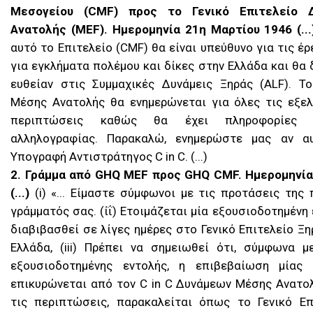
Μεσογείου (CMF) προς το Γενικό Επιτελείο 
Ανατολής (MEF). Ημερομηνία 21η Μαρτίου 1946 (...
αυτό το Επιτελείο (CMF) θα είναι υπεύθυνο για τις έρ
για εγκλήματα πολέμου και δίκες στην Ελλάδα και θα 
ευθείαν στις Συμμαχικές Δυνάμεις Ξηράς (ALF). Το
Μέσης Ανατολής θα ενημερώνεται για όλες τις εξελί
περιπτώσεις καθώς θα έχει πληροφορίες γ
αλληλογραφίας. Παρακαλώ, ενημερώστε μας αν αυ
Υπογραφή Αντιστράτηγος C in C. (...)
2. Γράμμα από GHQ MEF προς GHQ CMF. Ημερομηνία
(...)
(
i
) «... Είμαστε σύμφωνοι με τις προτάσεις της
γράμματός σας. (ίΐ) Ετοιμάζεται μία εξουσιοδοτημένη
διαβιβασθεί σε λίγες ημέρες στο Γενικό Επιτελείο Ξ
Ελλάδα, (iii) Πρέπει να σημειωθεί ότι, σύμφωνα 
εξουσιοδοτημένης εντολής, η επιβεβαίωση μίας 
επικυρώνεται από τον C in C Δυνάμεων Μέσης Ανατολή
τις περιπτώσεις, παρακαλείται όπως το Γενικό Επ