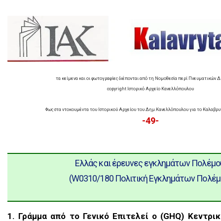
τα κείμενα και οι φωτογραφίες διέπονται από τη Νομοθεσία περί Πνευματικών 
copyright Ιστορικό Αρχείο Κανελλόπουλου
Φως στα ντοκουμέντα του Ιστορικού Αρχείου του Δημ.Κανελλόπουλου για το Καλαβρ
-49-
Ελλάς και έρευνες εγκλημάτων Πολέμ
(W0310/180 Πολιτική Εγκλημάτων Πολέμ
1. Γράμμα από το Γενικό Επιτελεί o (GHQ) Κεντρι