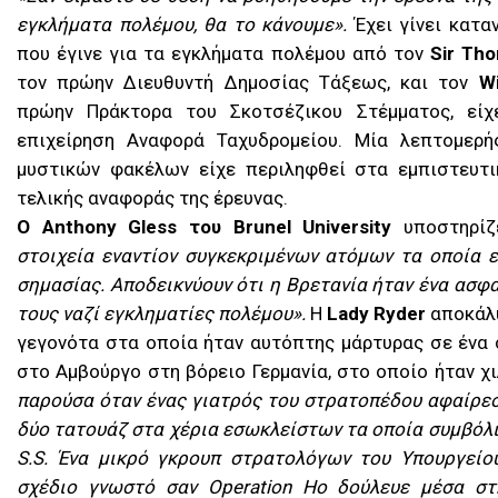
εγκλήματα πολέμου, θα το κάνουμε».
Έχει γίνει κατα
που έγινε για τα εγκλήματα πολέμου από τον
Sir Th
τον πρώην Διευθυντή Δημοσίας Τάξεως, και τον
Wi
πρώην Πράκτορα του Σκοτσέζικου Στέμματος, εί
επιχείρηση Αναφορά Ταχυδρομείου. Μία λεπτομερ
μυστικών φακέλων είχε περιληφθεί στα εμπιστευτι
τελικής αναφοράς της έρευνας.
Ο Anthony Gless του Brune
l
University
υποστηρίζ
στοιχεία εναντίον συγκεκριμένων ατόμων τα οποία ε
σημασίας. Αποδεικνύουν ότι η Βρετανία ήταν ένα ασφ
τους ναζί εγκληματίες πολέμου».
Η
Lady Ryder
αποκάλ
γεγονότα στα οποία ήταν αυτόπτης μάρτυρας σε ένα
στο Αμβούργο στη βόρειο Γερμανία, στο οποίο ήταν χ
παρούσα όταν ένας γιατρός του στρατοπέδου αφαίρεσ
δύο τατουάζ στα χέρια εσωκλείστων τα οποία συμβόλ
S.S. Ένα μικρό γκρουπ στρατολόγων του Υπουργείο
σχέδιο γνωστό σαν Operation Ho δούλευε μέσα στ