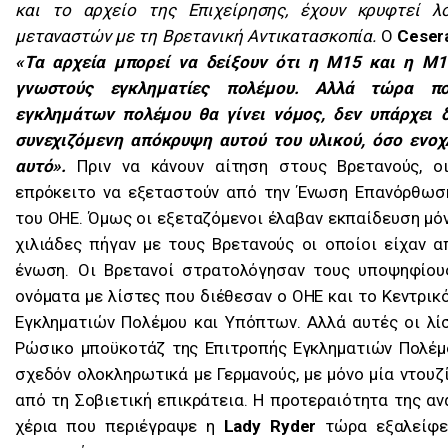
και το αρχείο της Επιχείρησης, έχουν κρυφτεί λ
μεταναστών με τη Βρετανική Αντικατασκοπία.
Ο
Ceser
«Τα αρχεία μπορεί να δείξουν ότι η Μ15 και η Μ1
γνωστούς εγκληματίες πολέμου. Αλλά τώρα π
εγκλημάτων πολέμου θα γίνει νόμος, δεν υπάρχει δ
συνεχιζόμενη απόκρυψη αυτού του υλικού, όσο ενοχλ
αυτό».
Πριν να κάνουν αίτηση στους Βρετανούς, οι
επρόκειτο να εξεταστούν από την Ένωση Επανόρθωσ
του ΟΗΕ. Όμως οι εξεταζόμενοι έλαβαν εκπαίδευση μό
χιλιάδες πήγαν με τους Βρετανούς οι οποίοι είχαν α
ένωση. Οι Βρετανοί στρατολόγησαν τους υποψηφίου
ονόματα με λίστες που διέθεσαν ο ΟΗΕ και το Κεντρι
Εγκληματιών Πολέμου και Υπόπτων. Αλλά αυτές οι λίσ
Ρώσικο μποϋκοτάζ της Επιτροπής Εγκληματιών Πολέμο
σχεδόν ολοκληρωτικά με Γερμανούς, με μόνο μία ντου
από τη Σοβιετική επικράτεια. Η προτεραιότητα της αν
χέρια που περιέγραψε η
Lady Ryder
τώρα εξαλείφε