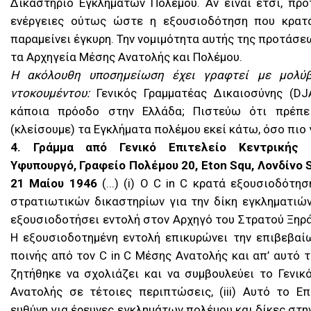
Δικαστήριο Εγκλημάτων Πολέμου. Αν είναι έτσι, προτ
ενέργειες ούτως ώστε η εξουσιοδότηση που κρατ
παραμείνει έγκυρη. Την νομιμότητα αυτής της προτάσε
τα Αρχηγεία Μέσης Ανατολής και Πολέμου.
Η ακόλουθη υποσημείωση έχει γραφτεί με μολύβ
ντοκουμέντου:
Γενικός Γραμματέας Δικαιοσύνης (DJ
κάποια πρόοδο στην Ελλάδα; Πιστεύω ότι πρέπε
(κλείσουμε) τα Εγκλήματα πολέμου εκεί κάτω, όσο πιο
4. Γράμμα από Γενικό Επιτελείο Κεντρικής 
Υφυπουργό, Γραφείο Πολέμου 20, Eton Squ, Λονδίνο S
21 Μαίου 1946
(...) (i) Ο C in C κρατά εξουσιοδότη
στρατιωτικών δικαστηρίων για την δίκη εγκληματιών
εξουσιοδοτήσει εντολή στον Αρχηγό του Στρατού Ξηράς
Η εξουσιοδοτημένη εντολή επικυρώνει την επιβεβαί
ποινής από τον C in C Μέσης Ανατολής και απ’ αυτό τ
ζητήθηκε να σχολιάζει και να συμβουλεύει το Γενικ
Ανατολής σε τέτοιες περιπτώσεις, (iii) Αυτό το Επ
ευθύνη για έρευνες εγκλημάτων πολέμου και δίκες στην