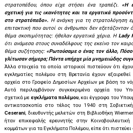
στρατοπέδου, όπου είχε στήσει ένα τραπέζι.
«Η 
σχετική για τις ικανότητες και τα εργατικά προσόν
στο στρατόπεδο».
Η ανάγκη για τη στρατολόγηση ε
επιτακτική που αυτοί οι άνθρωποι δεν εξετάζονταν 
θέμα σκοπιμότητας: ήθελαν εργατικά χέρια. Η
Lady 
ότι ανάμεσα στους συναδέλφους της εκείνο τον καιρό
θέμα συζήτησης:
«Ρωτούσαμε ο ένας τον άλλο, Πόσοι
γλίτωσαν σήμερα; Πάντα υπήρχε μία μνημειώδης συγ
Άλλα στοιχεία τα οποία ιστορικοί πιστεύουν ότι έχο
εγκληματίες πολέμου στη Βρετανία έχουν εξαιρεθεί
αρχεία στο Γραφείο Δημοσίων Αρχείων με βάση το νό
Αυτά περιλαμβάνουν συγκεκριμένα αρχεία του Υπ
σχετικά με
εγκλήματα πολέμου
, και έγγραφα του Υπου
αντικατα­σκοπία στο τέλος του 1940 στη Σοβιετι
Ceserani
, διευθυ­ντής μελετών στη Βιβλιοθήκη Wierme
ήταν επικεφαλής ερευνητής στην Κοινοβουλευτικ
κομμάτων για τα Εγκλή­ματα Πολέμου, είπε ότι πιστεύει