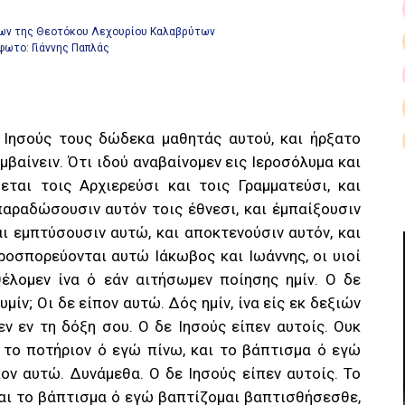
ίων της Θεοτόκου Λεχουρίου Καλαβρύτων
φωτο: Γιάννης Παπλάς
 Ιησούς τους δώδεκα μαθητάς αυτού, και ήρξατο
μβαίνειν. Ότι ιδού αναβαίνομεν εις Ιεροσόλυμα και
ται τοις Αρχιερεύσι και τοις Γραμματεύσι, και
παραδώσουσιν αυτόν τοις έθνεσι, και έμπαίξουσιν
ι εμπτύσουσιν αυτώ, και αποκτενούσιν αυτόν, και
ροσπορεύονται αυτώ Ιάκωβος και Ιωάννης, οι υιοί
θέλομεν ίνα ό εάν αιτήσωμεν ποίησης ημίν. Ο δε
υμίν; Οι δε είπον αυτώ. Δός ημίν, ίνα είς εκ δεξιών
ν εν τη δόξη σου. Ο δε Ιησούς είπεν αυτοίς. Ουκ
ν το ποτήριον ό εγώ πίνω, και το βάπτισμα ό εγώ
ον αυτώ. Δυνάμεθα. Ο δε Ιησούς είπεν αυτοίς. Το
και το βάπτισμα ό εγώ βαπτίζομαι βαπτισθήσεσθε,