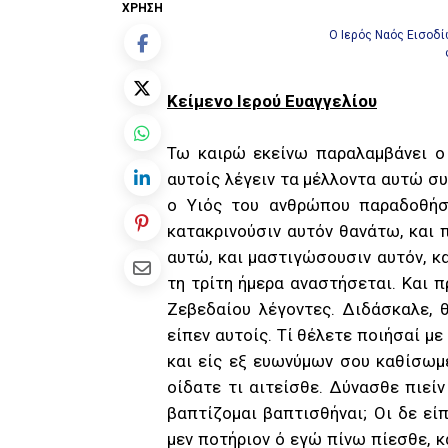
ΧΡΉΣΗ
Ο Ιερός Ναός Εισοδ
Κείμενο Ιερού Ευαγγελίου
Τω καιρώ εκείνω παραλαμβάνει ο
αυτοίς λέγειν τα μέλλοντα αυτώ συ
ο Υιός του ανθρώπου παραδοθήσε
κατακρινούσιν αυτόν θανάτω, και 
αυτώ, και μαστιγώσουσιν αυτόν, κα
τη τρίτη ήμερα αναστήσεται. Και π
Ζεβεδαίου λέγοντες. Διδάσκαλε, 
είπεν αυτοίς. Τί θέλετε ποιήσαί με 
και είς εξ ευωνύμων σου καθίσωμε
οίδατε τι αιτείσθε. Δύνασθε πιεί
βαπτίζομαι βαπτισθήναι; Οι δε είπ
μεν ποτήριον ό εγώ πίνω πίεσθε, 