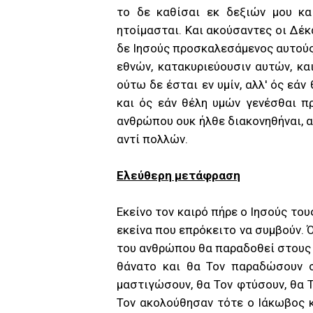
το δε καθίσαι εκ δεξιών μου κα
ητοίμασται. Και ακούσαντες οι Δέκ
δε Ιησούς προσκαλεσάμενος αυτούς,
εθνών, κατακυριεύουσιν αυτών, κα
ούτω δε έσται εν υμίν, αλλ' ός εάν
και ός εάν θέλη υμών γενέσθαι π
ανθρώπου ουκ ήλθε διακονηθήναι, α
αντί πολλών.
Ελεύθερη μετάφραση
Εκείνο τον καιρό πήρε ο Ιησούς το
εκείνα που επρόκειτο να συμβούν. Ό
του ανθρώπου θα παραδοθεί στους Α
θάνατο και θα Τον παραδώσουν σ
μαστιγώσουν, θα Τον φτύσουν, θα Τ
Τον ακολούθησαν τότε ο Ιάκωβος κα