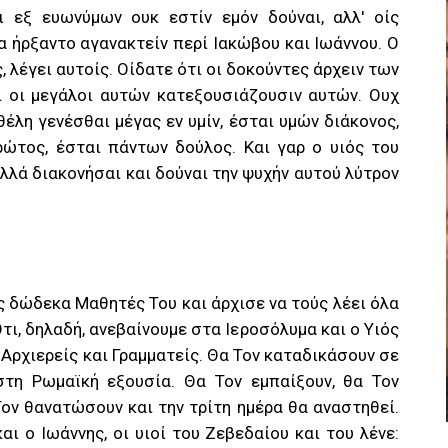
ι εξ ευωνύμων ουκ εστίν εμόν δούναι, αλλ' οίς
α ήρξαντο αγανακτείν περί Ιακώβου και Ιωάννου. Ο
 λέγει αυτοίς. Οίδατε ότι οι δοκούντες άρχειν των
ι οι μεγάλοι αυτών κατεξουσιάζουσιν αυτών. Ουχ
 θέλη γενέσθαι μέγας εν υμίν, έσται υμών διάκονος,
ρώτος, έσται πάντων δούλος. Και γαρ ο υιός του
λλά διακονήσαι και δούναι την ψυχήν αυτού λύτρον
υς δώδεκα Μαθητές Του και άρχισε να τούς λέει όλα
τι, δηλαδή, ανεβαίνουμε στα Ιεροσόλυμα και ο Υιός
ρχιερείς και Γραμματείς. Θα Τον καταδικάσουν σε
τη Ρωμαϊκή εξουσία. Θα Τον εμπαίξουν, θα Τον
ον θανατώσουν και την τρίτη ημέρα θα αναστηθεί.
ι ο Ιωάννης, οι υιοί του Ζεβεδαίου και του λένε: