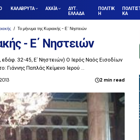
Ο
ΚΑΛΑΒΡΥΤΑ
ΑΧΑΪΑ
ΔΥΤ.
ΠΟΛΙΤΙΚ
ΠΟΛΙΤΙΣ
ΕΛΛΑΔΑ
Η
ΚΑ
ριακής
Το μήνυμα της Κυριακής - Ε΄ Νηστειών
ακής - Ε΄ Νηστειών
, εδάφ. 32-45, Ε΄ Νηστειών) Ο Ιερός Ναός Εισοδίων
: Γιάννης Παπλάς Κείμενο Ιερού …
 2013
2 min read