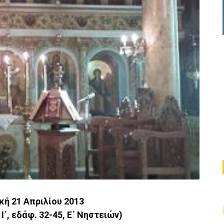
κή 21 Απριλίου 2013
Ι΄, εδάφ. 32-45, Ε΄ Νηστειών)