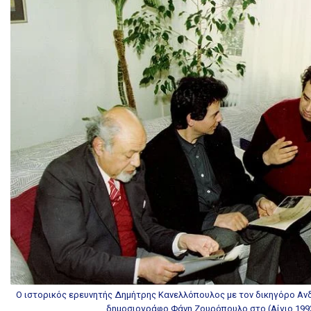
Ο ιστορικός ερευνητής Δημήτρης Κανελλόπουλος με τον δικηγόρο Αν
δημοσιογράφο Φάνη Ζουρόπουλο στο (Αίγιο 199