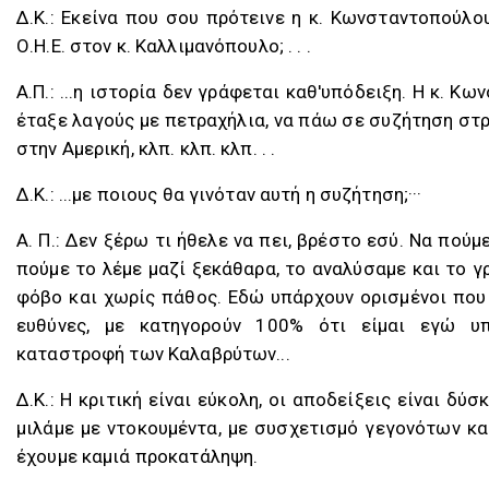
Δ.K.: Eκείνα που σου πρότεινε η κ. Κωνσταντοπούλου
Ο.Η.Ε. στον κ. Καλλιμανόπουλο; . . .
Α.Π.: ...η ιστορία δεν γράφεται καθ'υπόδειξη. Η κ. Κ
έταξε λαγούς με πετραχήλια, να πάω σε συζήτηση στ
στην Αμερική, κλπ. κλπ. κλπ. . .
Δ.K.: ...με ποιους θα γινόταν αυτή η συζήτηση;···
Α. Π.: Δεν ξέρω τι ήθελε να πει, βρέστο εσύ. Να πούμε
πούμε το λέμε μαζί ξεκάθαρα, το αναλύσαμε και το γ
φόβο και χωρίς πάθος. Εδώ υπάρχουν ορισμένοι που
ευθύνες, με κατηγορούν 100% ότι είμαι εγώ υπ
καταστροφή των Καλαβρύτων...
Δ.K.: Η κριτική είναι εύκολη, οι αποδείξεις είναι δύσ
μιλάμε με ντοκουμέντα, με συσχετισμό γεγονότων κα
έχουμε καμιά προκατάληψη.