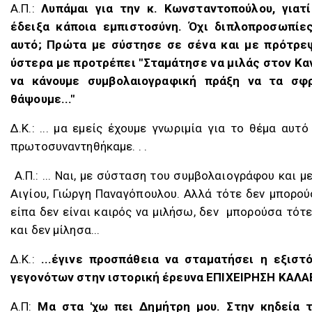
Α.Π.:
Λυπάμαι για την κ. Κωνσταντοπούλου, γιατί
έδειξα κάποια εμπιστοσύνη. Όχι διπλοπροσωπίες
αυτό; Πρώτα με σύστησε σε σένα και με πρότρε
ύστερα με προτρέπει "Σταμάτησε να μιλάς στον Κα
να κάνουμε συμβολαιογραφική πράξη να τα σφρ
θάψουμε..."
Δ.K.: ... μα εμείς έχουμε γνωριμία για το θέμα αυτ
πρωτοσυναντηθήκαμε. . .
Α.Π.: ... Ναι, με σύσταση του συμβολαιογράφου και 
Αιγίου, Γιώργη Παναγόπουλου. Αλλά τότε δεν μπορού
είπα δεν είναι καιρός να μιλήσω, δεν
μπορούσα τότε
και δεν μίλησα...
Δ.K.:
...έγινε προσπάθεια να σταματήσει η εξισ
γεγονότων στην ιστορική έρευνα ΕΠΙΧΕΙΡΗΣΗ ΚΑΛΑ
Α.Π:
Μα στα 'χω πει Δημήτρη μου. Στην κηδεία 