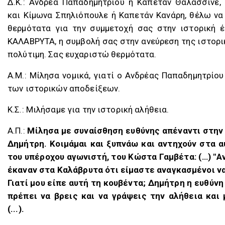
Δ.K.: Ανδρέα Παπαδημητρίου ή Καπετάν Θαλασσινέ,
και Κίμωνα Σπηλιόπουλε ή Καπετάν Κανάρη, θέλω ν
θερμότατα για την συμμετοχή σας στην ιστορική έ
ΚΑΛΑΒΡΥΤΑ, η συμβολή σας στην ανεύρεση της ιστορικ
πολύτιμη. Σας ευχαριστώ θερμότατα.
A.M.: Μίλησα νομικά, γιατί ο Ανδρέας Παπαδημητρίο
των ιστορικών αποδείξεων.
Κ.Σ.: Μιλήσαμε για την ιστορική αλήθεια.
Α.Π.:
Μίλησα με συναίσθηση ευθύνης απέναντι στην
Δημήτρη. Κοιμάμαι και ξυπνάω και αντηχούν στα α
του υπέροχου αγωνιστή, του Κώστα Γαμβέτα: (…) "Αν
έκαναν στα Καλάβρυτα ότι είμαστε αναγκασμένοι να 
Γιατί μου είπε αυτή τη κουβέντα; Δημήτρη η ευθύνη 
πρέπει να βρεις και να γράψεις την αλήθεια και 
(...).