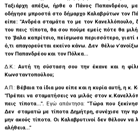
Ταξιάρχη απέξω, ήρθε ο Πάνος Παπανδρέου, μ
οδήγησε μπροστά στο δήμαρχο Καλαβρύτων τον Πά
είπε: "Ανδρέα σταμάτα το με τον Κανελλόπουλο, δ
του πεις τίποτα, θα σου πούμε εμείς πότε θα μιλήσ
το 'βαλα καπρίτσιο, πείσμωσα περισσότερο, γιατί 
ό,τι απαγορεύεται εκείνο κάνω. Δεν
θέλω ν'ανοίξω
τον Παπανδρέου και τον Πόλκα...
Δ.K.:
Αυτή τη σύσταση σου την έκανε και η φίλη
Κωνσταντοπούλου;
Α.Π.:
Βέβαια τα ίδια μου είπε και η κυρία αυτή, η κ
"Πρέπει να σταματήσεις να μιλάς στον κ.Κανελλόπ
πεις τίποτα...".
Εγώ απάντησα:
"Τώρα που ξεκίνη
Δεν
σταματώ με τίποτα Δημήτρη, συνέχισε την πρ
μην ακούς τίποτα. Οι Καλαβρυτινοί δεν θέλουν να 
αλήθεια..."