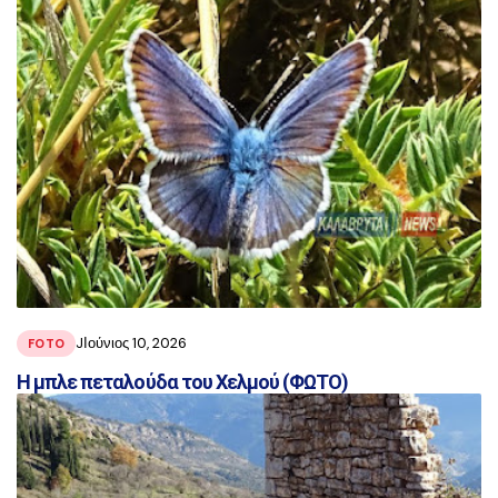
JΙούνιος 10, 2026
FOTO
Η μπλε πεταλούδα του Χελμού (ΦΩΤΟ)