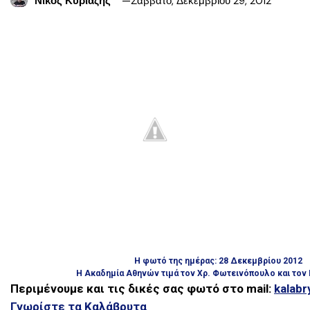
Νίκος Κυριαζής
Σάββατο, Δεκεμβρίου 29, 2012
Η φωτό της ημέρας: 28 Δεκεμβρίου 2012
Η Ακαδημία Αθηνών τιμά τον Χρ. Φωτεινόπουλο και τον
Περιμένουμε και τις δικές σας φωτό στο mail:
kalab
Γνωρίστε τα Καλάβρυτα