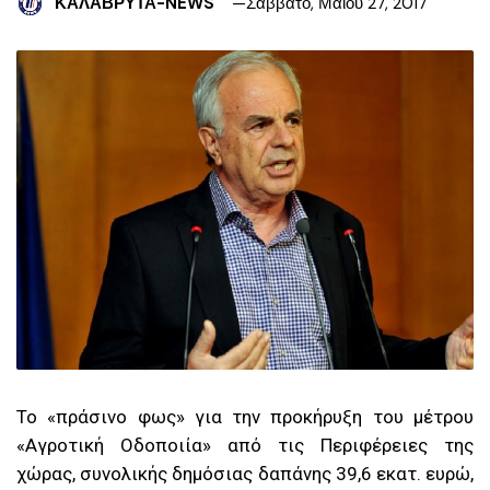
ΚΑΛΑΒΡΥΤΑ-NEWS
Σάββατο, Μαΐου 27, 2017
Το «πράσινο φως» για την προκήρυξη του μέτρου
«Αγροτική Οδοποιία» από τις Περιφέρειες της
χώρας, συνολικής δημόσιας δαπάνης 39,6 εκατ. ευρώ,